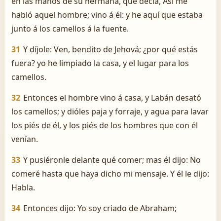
en las manos de su hermana, que decía, Así me
habló aquel hombre; vino á él: y he aquí que estaba
junto á los camellos á la fuente.
31
Y díjole: Ven, bendito de Jehová; ¿por qué estás
fuera? yo he limpiado la casa, y el lugar para los
camellos.
32
Entonces el hombre vino á casa, y Labán desató
los camellos; y dióles paja y forraje, y agua para lavar
los piés de él, y los piés de los hombres que con él
venían.
33
Y pusiéronle delante qué comer; mas él dijo: No
comeré hasta que haya dicho mi mensaje. Y él le dijo:
Habla.
34
Entonces dijo: Yo soy criado de Abraham;