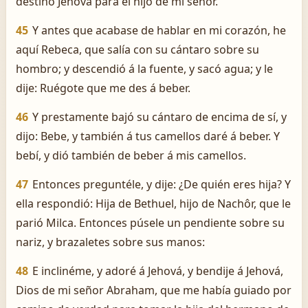
destinó Jehová para el hijo de mi señor.
45
Y antes que acabase de hablar en mi corazón, he
aquí Rebeca, que salía con su cántaro sobre su
hombro; y descendió á la fuente, y sacó agua; y le
dije: Ruégote que me des á beber.
46
Y prestamente bajó su cántaro de encima de sí, y
dijo: Bebe, y también á tus camellos daré á beber. Y
bebí, y dió también de beber á mis camellos.
47
Entonces preguntéle, y dije: ¿De quién eres hija? Y
ella respondió: Hija de Bethuel, hijo de Nachôr, que le
parió Milca. Entonces púsele un pendiente sobre su
nariz, y brazaletes sobre sus manos:
48
E inclinéme, y adoré á Jehová, y bendije á Jehová,
Dios de mi señor Abraham, que me había guiado por