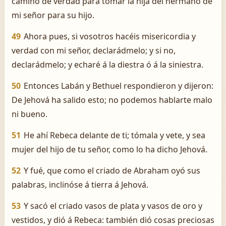
camino de verdad para tomar la hija del hermano de
mi señor para su hijo.
49
Ahora pues, si vosotros hacéis misericordia y
verdad con mi señor, declarádmelo; y si no,
declarádmelo; y echaré á la diestra ó á la siniestra.
50
Entonces Labán y Bethuel respondieron y dijeron:
De Jehová ha salido esto; no podemos hablarte malo
ni bueno.
51
He ahí Rebeca delante de ti; tómala y vete, y sea
mujer del hijo de tu señor, como lo ha dicho Jehová.
52
Y fué, que como el criado de Abraham oyó sus
palabras, inclinóse á tierra á Jehová.
53
Y sacó el criado vasos de plata y vasos de oro y
vestidos, y dió á Rebeca: también dió cosas preciosas