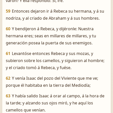
varón? Y ella respondió: Sí, iré.
59
Entonces dejaron ir á Rebeca su hermana, y á su
nodriza, y al criado de Abraham y á sus hombres.
60
Y bendijeron á Rebeca, y dijéronle: Nuestra
hermana eres; seas en millares de millares, y tu
generación posea la puerta de sus enemigos.
61
Levantóse entonces Rebeca y sus mozas, y
subieron sobre los camellos, y siguieron al hombre;
y el criado tomó á Rebeca, y fuése.
62
Y venía Isaac del pozo del Viviente que me ve;
porque él habitaba en la tierra del Mediodía;
63
Y había salido Isaac á orar al campo, á la hora de
la tarde; y alzando sus ojos miró, y he aquí los
camellos que venían.