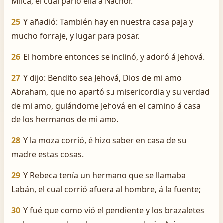
Milca, el cual parió ella á Nachôr.
25
Y añadió: También hay en nuestra casa paja y
mucho forraje, y lugar para posar.
26
El hombre entonces se inclinó, y adoró á Jehová.
27
Y dijo: Bendito sea Jehová, Dios de mi amo
Abraham, que no apartó su misericordia y su verdad
de mi amo, guiándome Jehová en el camino á casa
de los hermanos de mi amo.
28
Y la moza corrió, é hizo saber en casa de su
madre estas cosas.
29
Y Rebeca tenía un hermano que se llamaba
Labán, el cual corrió afuera al hombre, á la fuente;
30
Y fué que como vió el pendiente y los brazaletes