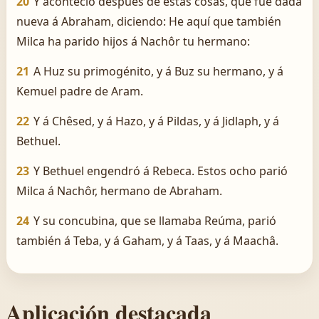
20
Y aconteció después de estas cosas, que fué dada
nueva á Abraham, diciendo: He aquí que también
Milca ha parido hijos á Nachôr tu hermano:
21
A Huz su primogénito, y á Buz su hermano, y á
Kemuel padre de Aram.
22
Y á Chêsed, y á Hazo, y á Pildas, y á Jidlaph, y á
Bethuel.
23
Y Bethuel engendró á Rebeca. Estos ocho parió
Milca á Nachôr, hermano de Abraham.
24
Y su concubina, que se llamaba Reúma, parió
también á Teba, y á Gaham, y á Taas, y á Maachâ.
Aplicación destacada