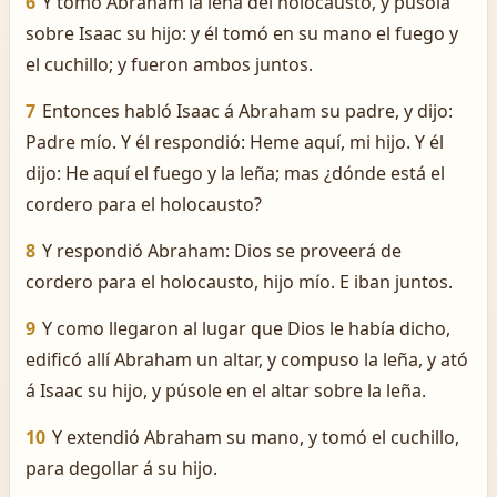
6
Y tomó Abraham la leña del holocausto, y púsola
sobre Isaac su hijo: y él tomó en su mano el fuego y
el cuchillo; y fueron ambos juntos.
7
Entonces habló Isaac á Abraham su padre, y dijo:
Padre mío. Y él respondió: Heme aquí, mi hijo. Y él
dijo: He aquí el fuego y la leña; mas ¿dónde está el
cordero para el holocausto?
8
Y respondió Abraham: Dios se proveerá de
cordero para el holocausto, hijo mío. E iban juntos.
9
Y como llegaron al lugar que Dios le había dicho,
edificó allí Abraham un altar, y compuso la leña, y ató
á Isaac su hijo, y púsole en el altar sobre la leña.
10
Y extendió Abraham su mano, y tomó el cuchillo,
para degollar á su hijo.