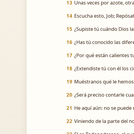
13
Unas veces por azote, otra
14
Escucha esto, Job; Repósat
15
¿Supiste tú cuándo Dios la
16
¿Has tú conocido las difer
17
¿Por qué están calientes tu
18
¿Extendiste tú con él los 
19
Muéstranos qué le hemos d
20
¿Será preciso contarle c
21
He aquí aún: no se puede m
22
Viniendo de la parte del n