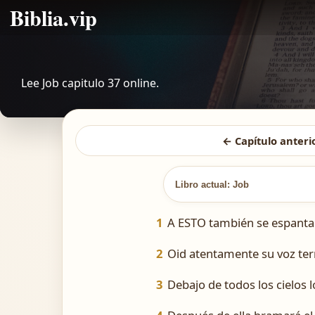
Biblia.vip
Lee Job capitulo 37 online.
← Capítulo anteri
Libro actual: Job
1
A ESTO también se espanta m
2
Oid atentamente su voz terr
3
Debajo de todos los cielos lo 