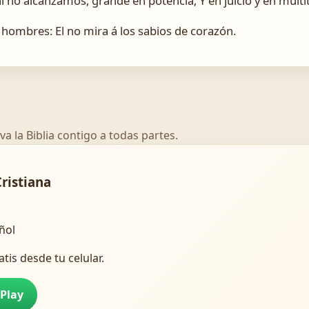
 no alcanzamos, grande en potencia; Y en juicio y en multitu
 hombres: El no mira á los sabios de corazón.
va la Biblia contigo a todas partes.
Cristiana
añol
atis desde tu celular.
 Play