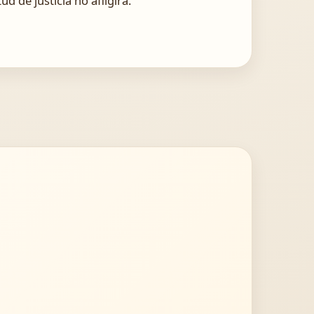
d de justicia no afligirá.