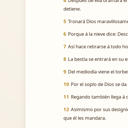
4
Después de ella bramará el 
detiene.
5
Tronará Dios maravillosame
6
Porque á la nieve dice: Desc
7
Así hace retirarse á todo 
8
La bestia se entrará en su 
9
Del mediodía viene el torbell
10
Por el soplo de Dios se da
11
Regando también llega á di
12
Asimismo por sus designios
que él les mandara.