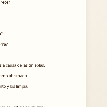
recer.
a?
erra?
 causa de las tinieblas.
 como abismado.
to y los limpia,