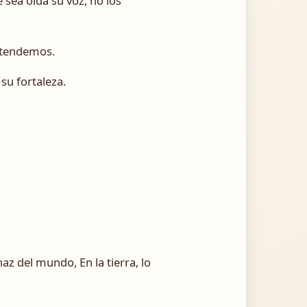
 sea oída su voz, no los
ntendemos.
 su fortaleza.
z del mundo, En la tierra, lo