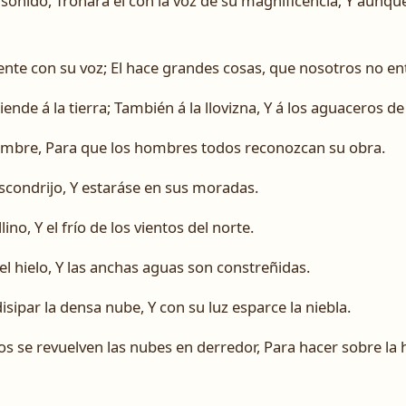
sonido, Tronará él con la voz de su magnificencia; Y aunque
nte con su voz; El hace grandes cosas, que nosotros no e
iende á la tierra; También á la llovizna, Y á los aguaceros de
hombre, Para que los hombres todos reconozcan su obra.
escondrijo, Y estaráse en sus moradas.
ino, Y el frío de los vientos del norte.
 el hielo, Y las anchas aguas son constreñidas.
sipar la densa nube, Y con su luz esparce la niebla.
 se revuelven las nubes en derredor, Para hacer sobre la ha