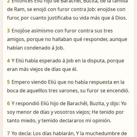
2
Entonces Eliú hijo de Barachêl, Bucita, de la familia
de Ram, se enojó con furor contra Job: enojóse con
furor, por cuanto justificaba su vida más que á Dios.
3
Enojóse asimismo con furor contra sus tres
amigos, porque no hallaban qué responder, aunque
habían condenado á Job.
4
Y Eliú había esperado á Job en la disputa, porque
eran más viejos de días que él.
5
Empero viendo Eliú que no había respuesta en la
boca de aquelllos tres varones, su furor se encendió.
6
Y respondió Eliú hijo de Barachêl, Buzita, y dijo: Yo
soy menor de días y vosotros viejos; He tenido por
tanto miedo, y temido declararos mi opinión.
7
Yo decía: Los días hablarán, Y la muchedumbre de