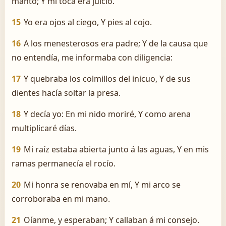
manto; Y mi toca era juicio.
15
Yo era ojos al ciego, Y pies al cojo.
16
A los menesterosos era padre; Y de la causa que
no entendía, me informaba con diligencia:
17
Y quebraba los colmillos del inicuo, Y de sus
dientes hacía soltar la presa.
18
Y decía yo: En mi nido moriré, Y como arena
multiplicaré días.
19
Mi raíz estaba abierta junto á las aguas, Y en mis
ramas permanecía el rocío.
20
Mi honra se renovaba en mí, Y mi arco se
corroboraba en mi mano.
21
Oíanme, y esperaban; Y callaban á mi consejo.