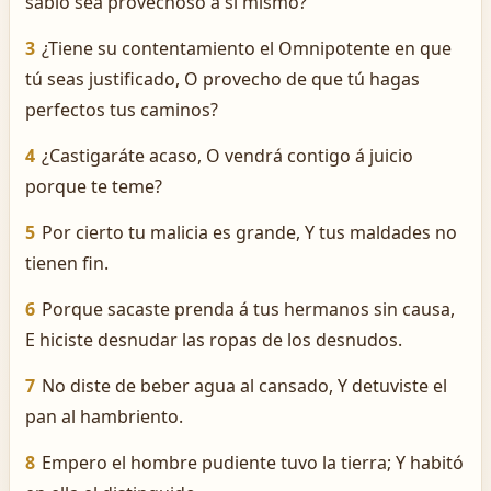
sabio sea provechoso á sí mismo?
3
¿Tiene su contentamiento el Omnipotente en que
tú seas justificado, O provecho de que tú hagas
perfectos tus caminos?
4
¿Castigaráte acaso, O vendrá contigo á juicio
porque te teme?
5
Por cierto tu malicia es grande, Y tus maldades no
tienen fin.
6
Porque sacaste prenda á tus hermanos sin causa,
E hiciste desnudar las ropas de los desnudos.
7
No diste de beber agua al cansado, Y detuviste el
pan al hambriento.
8
Empero el hombre pudiente tuvo la tierra; Y habitó