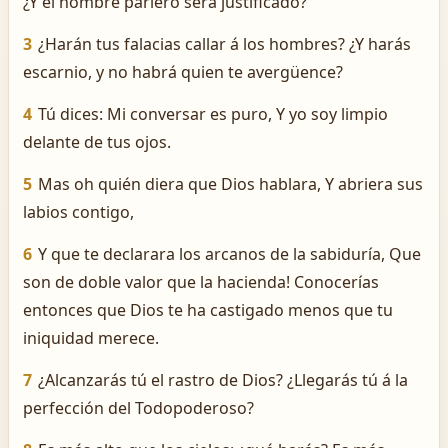
¿Y el hombre parlero será justificado?
3
¿Harán tus falacias callar á los hombres? ¿Y harás
escarnio, y no habrá quien te avergüence?
4
Tú dices: Mi conversar es puro, Y yo soy limpio
delante de tus ojos.
5
Mas ­oh quién diera que Dios hablara, Y abriera sus
labios contigo,
6
Y que te declarara los arcanos de la sabiduría, Que
son de doble valor que la hacienda! Conocerías
entonces que Dios te ha castigado menos que tu
iniquidad merece.
7
¿Alcanzarás tú el rastro de Dios? ¿Llegarás tú á la
perfección del Todopoderoso?