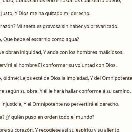
 juicio, Conozcamos entre nosotros cuál sea lo bueno;
 justo, Y Dios me ha quitado mi derecho.
razón? Mi saeta es gravosa sin haber yo prevaricado.
 Que bebe el escarnio como agua?
ue obran iniquidad, Y anda con los hombres maliciosos.
ervirá al hombre El conformar su voluntad con Dios.
, oidme; Lejos esté de Dios la impiedad, Y del Omnipotente 
e según su obra, Y él le hará hallar conforme á su camino.
á injusticia, Y el Omnipotente no pervertirá el derecho.
erra? ¿Y quién puso en orden todo el mundo?
re su corazón, Y recogiese así su espíritu y su aliento,