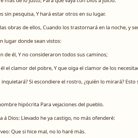
 más de lo justo, Para que vaya con Dios á juicio.
s sin pesquisa, Y hará estar otros en su lugar.
 las obras de ellos, Cuando los trastornará en la noche, y 
n lugar donde sean vistos:
on de él, Y no consideraron todos sus caminos;
él el clamor del pobre, Y que oiga el clamor de los necesita
én inquietará? Si escondiere el rostro, ¿quién lo mirará? Est
hombre hipócrita Para vejaciones del pueblo.
a á Dios: Llevado he ya castigo, no más ofenderé:
veo: Que si hice mal, no lo haré más.