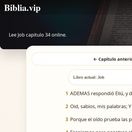
Biblia.vip
Lee Job capitulo 34 online.
← Capítulo anteri
Libro actual: Job
1
ADEMAS respondió Eliú, y di
2
Oid, sabios, mis palabras; 
3
Porque el oído prueba las 