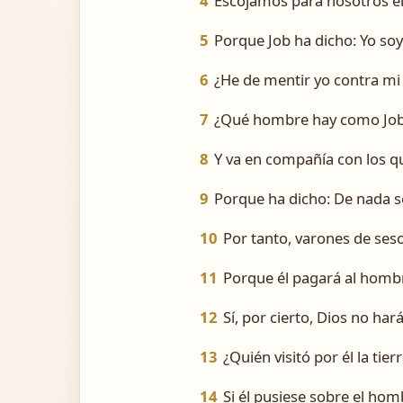
4
Escojamos para nosotros el
5
Porque Job ha dicho: Yo soy
6
¿He de mentir yo contra mi 
7
¿Qué hombre hay como Job,
8
Y va en compañía con los q
9
Porque ha dicho: De nada s
10
Por tanto, varones de seso
11
Porque él pagará al hombr
12
Sí, por cierto, Dios no har
13
¿Quién visitó por él la ti
14
Si él pusiese sobre el homb