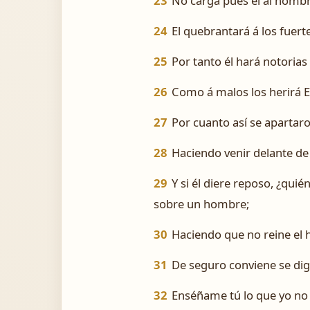
23
No carga pues él al hombre
24
El quebrantará á los fuerte
25
Por tanto él hará notorias
26
Como á malos los herirá E
27
Por cuanto así se apartar
28
Haciendo venir delante de 
29
Y si él diere reposo, ¿qui
sobre un hombre;
30
Haciendo que no reine el 
31
De seguro conviene se dig
32
Enséñame tú lo que yo no 