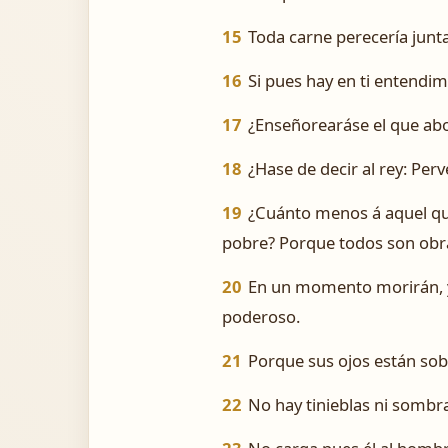
15
Toda carne perecería junt
16
Si pues hay en ti entendim
17
¿Enseñorearáse el que abor
18
¿Hase de decir al rey: Perv
19
¿Cuánto menos á aquel que
pobre? Porque todos son obr
20
En un momento morirán, y 
poderoso.
21
Porque sus ojos están sob
22
No hay tinieblas ni somb