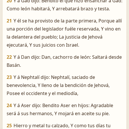
20
Y a Gad dijo: Bendito el que hizo ensanchar á Gad:
Como león habitará, Y arrebatará brazo y testa.
21
Y él se ha provisto de la parte primera, Porque allí
una porción del legislador fuéle reservada, Y vino en
la delantera del pueblo; La justicia de Jehová
ejecutará, Y sus juicios con Israel.
22
Y á Dan dijo: Dan, cachorro de león: Saltará desde
Basán.
23
Y á Nephtalí dijo: Nephtalí, saciado de
benevolencia, Y lleno de la bendición de Jehová,
Posee el occidente y el mediodía,
24
Y á Aser dijo: Bendito Aser en hijos: Agradable
será á sus hermanos, Y mojará en aceite su pie.
25
Hierro y metal tu calzado, Y como tus días tu