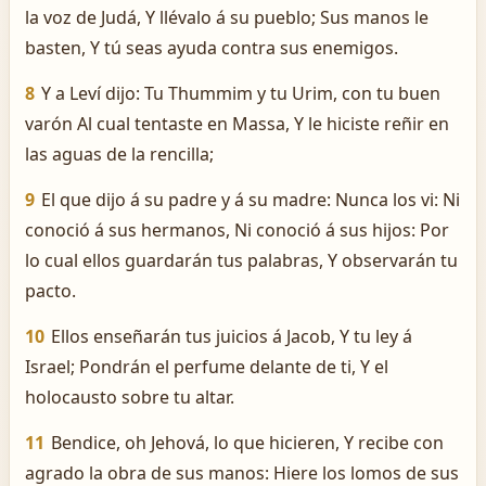
la voz de Judá, Y llévalo á su pueblo; Sus manos le
basten, Y tú seas ayuda contra sus enemigos.
8
Y a Leví dijo: Tu Thummim y tu Urim, con tu buen
varón Al cual tentaste en Massa, Y le hiciste reñir en
las aguas de la rencilla;
9
El que dijo á su padre y á su madre: Nunca los vi: Ni
conoció á sus hermanos, Ni conoció á sus hijos: Por
lo cual ellos guardarán tus palabras, Y observarán tu
pacto.
10
Ellos enseñarán tus juicios á Jacob, Y tu ley á
Israel; Pondrán el perfume delante de ti, Y el
holocausto sobre tu altar.
11
Bendice, oh Jehová, lo que hicieren, Y recibe con
agrado la obra de sus manos: Hiere los lomos de sus