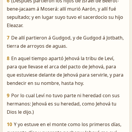
6
(Después partieron los hijos de Israel de Beerot-
bene-jacaam á Moserá: allí murió Aarón, y allí fué
sepultado; y en lugar suyo tuvo el sacerdocio su hijo
Eleazar.
7
De allí partieron á Gudgod, y de Gudgod á Jotbath,
tierra de arroyos de aguas.
8
En aquel tiempo apartó Jehová la tribu de Leví,
para que llevase el arca del pacto de Jehová, para
que estuviese delante de Jehová para servirle, y para
bendecir en su nombre, hasta hoy.
9
Por lo cual Leví no tuvo parte ni heredad con sus
hermanos: Jehová es su heredad, como Jehová tu
Dios le dijo.)
10
Y yo estuve en el monte como los primeros días,