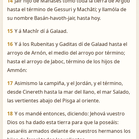
14
Jair hijo de Manasés tomó toda la tierra de Argob
hasta el término de Gessuri y Machâti; y llamóla de
su nombre Basán-havoth-jair, hasta hoy.
15
Y á Machîr dí á Galaad.
16
Y á los Rubenitas y Gaditas dí de Galaad hasta el
arroyo de Arnón, el medio del arroyo por término;
hasta el arroyo de Jaboc, término de los hijos de
Ammón:
17
Asimismo la campiña, y el Jordán, y el término,
desde Cinereth hasta la mar del llano, el mar Salado,
las vertientes abajo del Pisga al oriente.
18
Y os mandé entonces, diciendo: Jehová vuestro
Dios os ha dado esta tierra para que la poseáis:
pasaréis armados delante de vuestros hermanos los