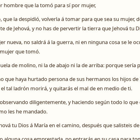
rer hombre que la tomó para sí por mujer,
 que la despidió, volverla á tomar para que sea su mujer, 
 de Jehová, y no has de pervertir la tierra que Jehová tu D
nueva, no saldrá á la guerra, ni en ninguna cosa se le ocu
u mujer que tomó.
la de molino, ni la de abajo ni la de arriba: porque sería p
o que haya hurtado persona de sus hermanos los hijos de 
 el tal ladrón morirá, y quitarás el mal de en medio de ti.
, observando diligentemente, y haciendo según todo lo que
como les he mandado.
hová tu Dios á María en el camino, después que salisteis de
o alguna cosa emprestada, no entrarás en su casa para to