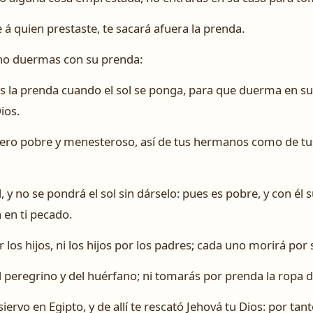
 á quien prestaste, te sacará afuera la prenda.
 no duermas con su prenda:
 la prenda cuando el sol se ponga, para que duerma en su r
ios.
lero pobre y menesteroso, así de tus hermanos como de tus
l, y no se pondrá el sol sin dárselo: pues es pobre, y con él
a en ti pecado.
los hijos, ni los hijos por los padres; cada uno morirá por
 peregrino y del huérfano; ni tomarás por prenda la ropa de
iervo en Egipto, y de allí te rescató Jehová tu Dios: por ta