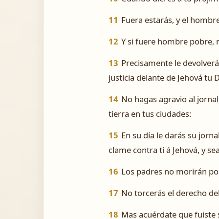
11
Fuera estarás, y el hombre
12
Y si fuere hombre pobre,
13
Precisamente le devolverás
justicia delante de Jehová tu D
14
No hagas agravio al jorna
tierra en tus ciudades:
15
En su día le darás su jorna
clame contra ti á Jehová, y se
16
Los padres no morirán por 
17
No torcerás el derecho del
18
Mas acuérdate que fuiste s