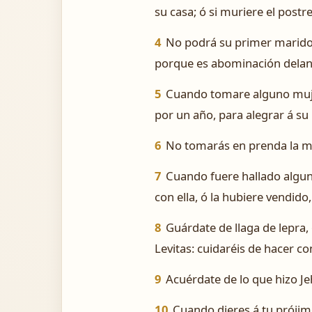
su casa; ó si muriere el post
4
No podrá su primer marido,
porque es abominación delante
5
Cuando tomare alguno mujer 
por un año, para alegrar á s
6
No tomarás en prenda la mue
7
Cuando fuere hallado algun
con ella, ó la hubiere vendido,
8
Guárdate de llaga de lepra
Levitas: cuidaréis de hacer 
9
Acuérdate de lo que hizo Je
10
Cuando dieres á tu prójim