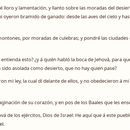
é lloro y lamentación, y llanto sobre las moradas del desie
 oyeron bramido de ganado: desde las aves del cielo y hasta
ontones, por moradas de culebras; y pondré las ciudades 
 entienda esto? ¿y á quién habló la boca de Jehová, para qu
ha sido asolada como desierto, que no hay quien pase?
ron mi ley, la cual dí delante de ellos, y no obedecieron á 
aginación de su corazón, y en pos de los Baales que les en
vá de los ejércitos, Dios de Israel: He aquí que á este pueb
el.