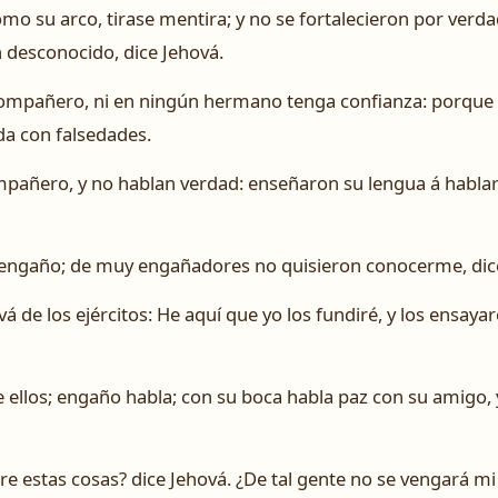
omo su arco, tirase mentira; y no se fortalecieron por verda
 desconocido, dice Jehová.
ompañero, ni en ningún hermano tenga confianza: porqu
da con falsedades.
pañero, y no hablan verdad: enseñaron su lengua á hablar
engaño; de muy engañadores no quisieron conocerme, dic
vá de los ejércitos: He aquí que yo los fundiré, y los ensa
de ellos; engaño habla; con su boca habla paz con su amigo,
bre estas cosas? dice Jehová. ¿De tal gente no se vengará m