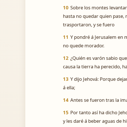
10
Sobre los montes levantar
hasta no quedar quien pase, ni
trasportaron, y se fuero
11
Y pondré á Jerusalem en m
no quede morador.
12
¿Quién es varón sabio que
causa la tierra ha perecido, 
13
Y dijo Jehová: Porque deja
á ella;
14
Antes se fueron tras la im
15
Por tanto así ha dicho Jeho
y les daré á beber aguas de hi