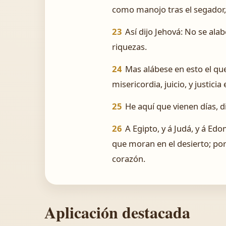
como manojo tras el segador, 
23
Así dijo Jehová: No se alabe
riquezas.
24
Mas alábese en esto el qu
misericordia, juicio, y justici
25
He aquí que vienen días, d
26
A Egipto, y á Judá, y á Ed
que moran en el desierto; porq
corazón.
Aplicación destacada