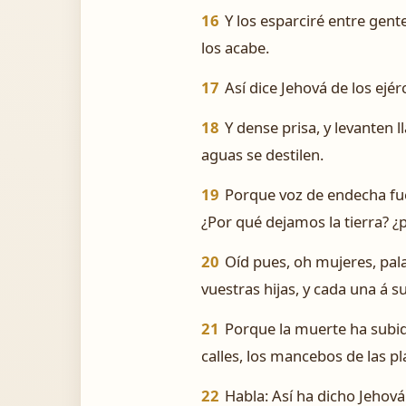
16
Y los esparciré entre gent
los acabe.
17
Así dice Jehová de los ejé
18
Y dense prisa, y levanten 
aguas se destilen.
19
Porque voz de endecha fu
¿Por qué dejamos la tierra? 
20
Oíd pues, oh mujeres, pala
vuestras hijas, y cada una á 
21
Porque la muerte ha subido
calles, los mancebos de las pl
22
Habla: Así ha dicho Jehov