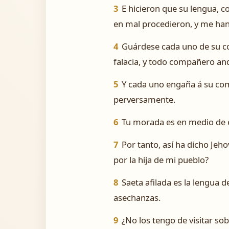
3
E hicieron que su lengua, c
en mal procedieron, y me han
4
Guárdese cada uno de su c
falacia, y todo compañero an
5
Y cada uno engaña á su com
perversamente.
6
Tu morada es en medio de 
7
Por tanto, así ha dicho Jeho
por la hija de mi pueblo?
8
Saeta afilada es la lengua 
asechanzas.
9
¿No los tengo de visitar so