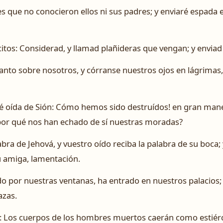
es que no conocieron ellos ni sus padres; y enviaré espada 
rcitos: Considerad, y llamad plañideras que vengan; y enviad
llanto sobre nosotros, y córranse nuestros ojos en lágrima
é oída de Sión: ­Cómo hemos sido destruídos! en gran man
¿por qué nos han echado de sí nuestras moradas?
bra de Jehová, y vuestro oído reciba la palabra de su boca
su amiga, lamentación.
 por nuestras ventanas, ha entrado en nuestros palacios; p
azas.
á: Los cuerpos de los hombres muertos caerán como estiérc