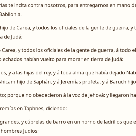
rías te incita contra nosotros, para entregarnos en mano d
Babilonia.
o de Carea, y todos los oficiales de la gente de guerra, y t
a de Judá;
area, y todos los oficiales de la gente de guerra, á todo e
o echados habían vuelto para morar en tierra de Judá:
os, y á las hijas del rey, y á toda alma que había dejado Na
Ahicam hijo de Saphán, y á Jeremías profeta, y á Baruch hijo
pto; porque no obedecieron á la voz de Jehová: y llegaron h
eremías en Taphnes, diciendo:
andes, y cúbrelas de barro en un horno de ladrillos que es
e hombres Judíos;