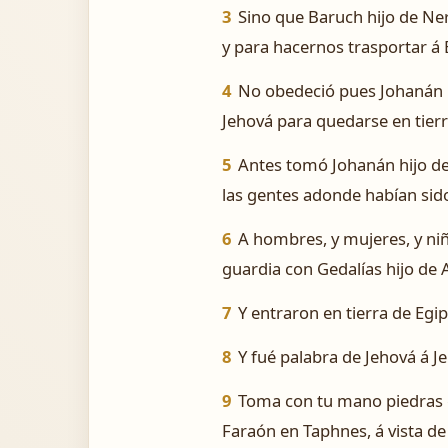
3
Sino que Baruch hijo de Ne
y para hacernos trasportar á 
4
No obedeció pues Johanán hij
Jehová para quedarse en tierr
5
Antes tomó Johanán hijo de C
las gentes adonde habían sid
6
A hombres, y mujeres, y niñ
guardia con Gedalías hijo de 
7
Y entraron en tierra de Egi
8
Y fué palabra de Jehová á J
9
Toma con tu mano piedras gr
Faraón en Taphnes, á vista d