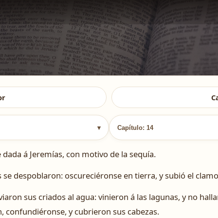
or
C
▾
Capítulo: 14
dada á Jeremías, con motivo de la sequía.
s se despoblaron: oscureciéronse en tierra, y subió el clam
nviaron sus criados al agua: vinieron á las lagunas, y no hal
, confundiéronse, y cubrieron sus cabezas.