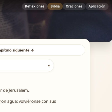
Reflexiones
Biblia
Oraciones
Aplicación
apítulo siguiente →
▾
or de Jerusalem.
laron agua: volviéronse con sus