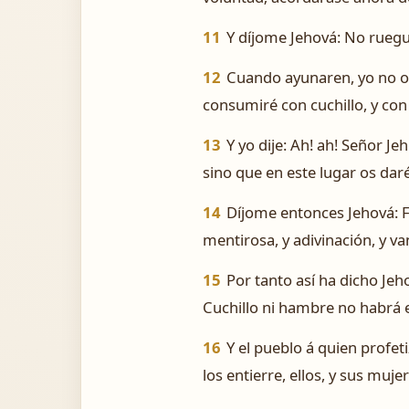
11
Y díjome Jehová: No ruegu
12
Cuando ayunaren, yo no oi
consumiré con cuchillo, y con
13
Y yo dije: ­Ah! ah! Señor J
sino que en este lugar os dar
14
Díjome entonces Jehová: Fa
mentirosa, y adivinación, y v
15
Por tanto así ha dicho Jeh
Cuchillo ni hambre no habrá 
16
Y el pueblo á quien profet
los entierre, ellos, y sus muje