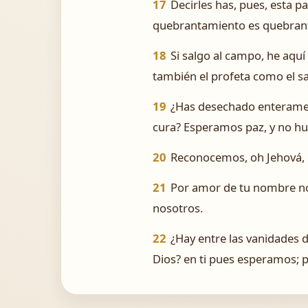
17
Decirles has, pues, esta p
quebrantamiento es quebranta
18
Si salgo al campo, he aquí
también el profeta como el sa
19
¿Has desechado enterament
cura? Esperamos paz, y no hub
20
Reconocemos, oh Jehová, n
21
Por amor de tu nombre no n
nosotros.
22
¿Hay entre las vanidades de
Dios? en ti pues esperamos; p