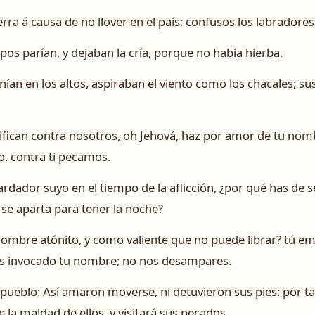
rra á causa de no llover en el país; confusos los labradore
pos parían, y dejaban la cría, porque no había hierba.
ían en los altos, aspiraban el viento como los chacales; su
tifican contra nosotros, oh Jehová, haz por amor de tu no
o, contra ti pecamos.
rdador suyo en el tiempo de la aflicción, ¿por qué has de 
se aparta para tener la noche?
ombre atónito, y como valiente que no puede librar? tú em
es invocado tu nombre; no nos desampares.
 pueblo: Así amaron moverse, ni detuvieron sus pies: por ta
 la maldad de ellos, y visitará sus pecados.