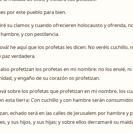
es por este pueblo para bien.
ré su clamor, y cuando ofrecieren holocausto y ofrenda, no 
 hambre, y con pestilencia.
ehová! he aquí que los profetas les dicen: No veréis cuchillo
é paz verdadera.
lso profetizan los profetas en mi nombre: no los envié, ni l
anidad, y engaño de su corazón os profetizan.
ová sobre los profetas que profetizan en mi nombre, los cua
en esta tierra: Con cuchillo y con hambre serán consumidos
izan, echado será en las calles de Jerusalem por hambre y 
res, y sus hijos, y sus hijas; y sobre ellos derramaré su mald