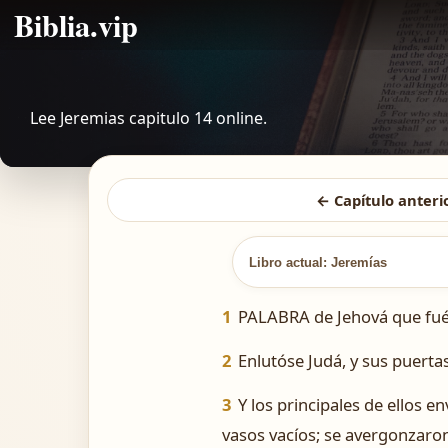
Biblia.vip
Lee Jeremias capitulo 14 online.
← Capítulo anteri
Libro actual: Jeremías
1
PALABRA de Jehová que fué 
2
Enlutóse Judá, y sus puerta
3
Y los principales de ellos e
vasos vacíos; se avergonzaron