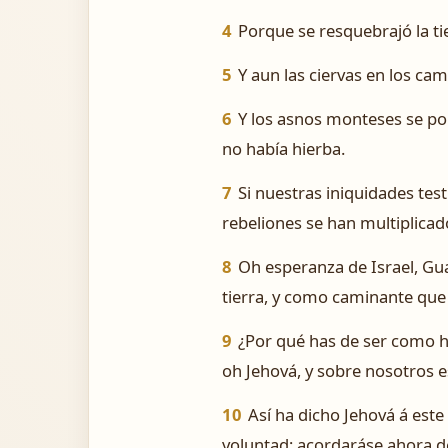
4
Porque se resquebrajó la tie
5
Y aun las ciervas en los cam
6
Y los asnos monteses se pon
no había hierba.
7
Si nuestras iniquidades tes
rebeliones se han multiplicad
8
Oh esperanza de Israel, Gua
tierra, y como caminante que 
9
¿Por qué has de ser como h
oh Jehová, y sobre nosotros 
10
Así ha dicho Jehová á este
voluntad; acordaráse ahora de