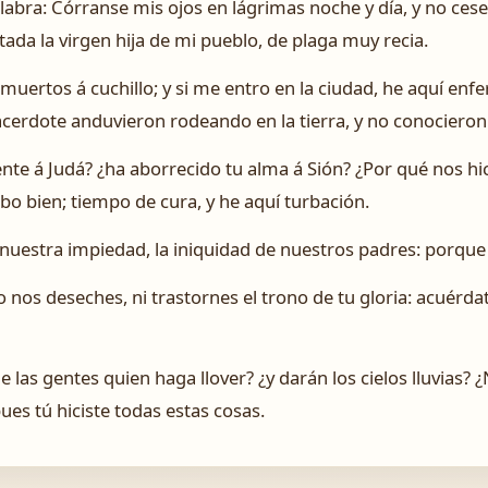
alabra: Córranse mis ojos en lágrimas noche y día, y no ces
da la virgen hija de mi pueblo, de plaga muy recia.
 muertos á cuchillo; y si me entro en la ciudad, he aquí e
cerdote anduvieron rodeando en la tierra, y no conocieron
e á Judá? ¿ha aborrecido tu alma á Sión? ¿Por qué nos hic
o bien; tiempo de cura, y he aquí turbación.
uestra impiedad, la iniquidad de nuestros padres: porque
os deseches, ni trastornes el trono de tu gloria: acuérdat
 las gentes quien haga llover? ¿y darán los cielos lluvias? 
ues tú hiciste todas estas cosas.