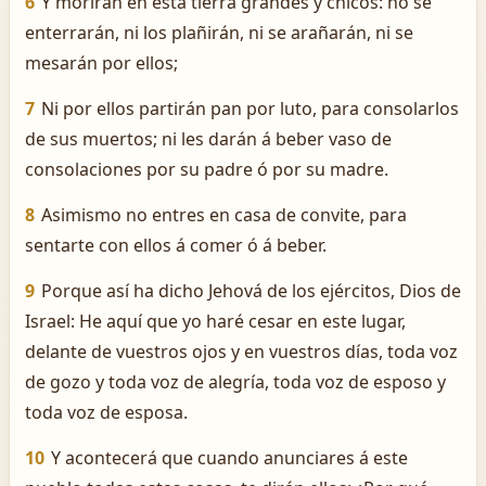
6
Y morirán en esta tierra grandes y chicos: no se
enterrarán, ni los plañirán, ni se arañarán, ni se
mesarán por ellos;
7
Ni por ellos partirán pan por luto, para consolarlos
de sus muertos; ni les darán á beber vaso de
consolaciones por su padre ó por su madre.
8
Asimismo no entres en casa de convite, para
sentarte con ellos á comer ó á beber.
9
Porque así ha dicho Jehová de los ejércitos, Dios de
Israel: He aquí que yo haré cesar en este lugar,
delante de vuestros ojos y en vuestros días, toda voz
de gozo y toda voz de alegría, toda voz de esposo y
toda voz de esposa.
10
Y acontecerá que cuando anunciares á este