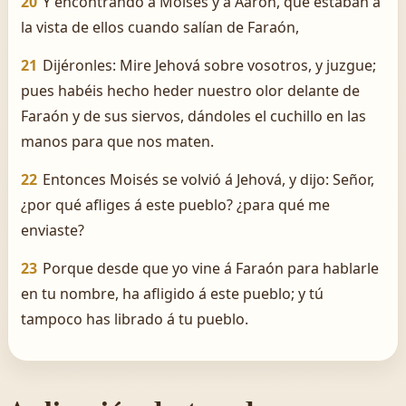
20
Y encontrando á Moisés y á Aarón, que estaban á
la vista de ellos cuando salían de Faraón,
21
Dijéronles: Mire Jehová sobre vosotros, y juzgue;
pues habéis hecho heder nuestro olor delante de
Faraón y de sus siervos, dándoles el cuchillo en las
manos para que nos maten.
22
Entonces Moisés se volvió á Jehová, y dijo: Señor,
¿por qué afliges á este pueblo? ¿para qué me
enviaste?
23
Porque desde que yo vine á Faraón para hablarle
en tu nombre, ha afligido á este pueblo; y tú
tampoco has librado á tu pueblo.