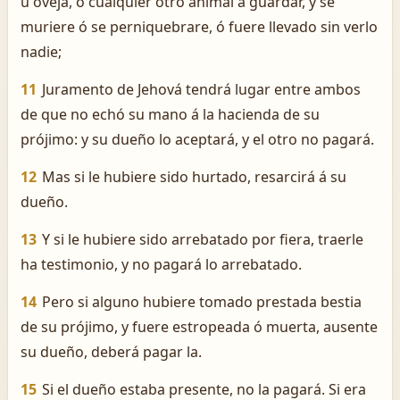
ú oveja, ó cualquier otro animal á guardar, y se
muriere ó se perniquebrare, ó fuere llevado sin verlo
nadie;
11
Juramento de Jehová tendrá lugar entre ambos
de que no echó su mano á la hacienda de su
prójimo: y su dueño lo aceptará, y el otro no pagará.
12
Mas si le hubiere sido hurtado, resarcirá á su
dueño.
13
Y si le hubiere sido arrebatado por fiera, traerle
ha testimonio, y no pagará lo arrebatado.
14
Pero si alguno hubiere tomado prestada bestia
de su prójimo, y fuere estropeada ó muerta, ausente
su dueño, deberá pagar la.
15
Si el dueño estaba presente, no la pagará. Si era