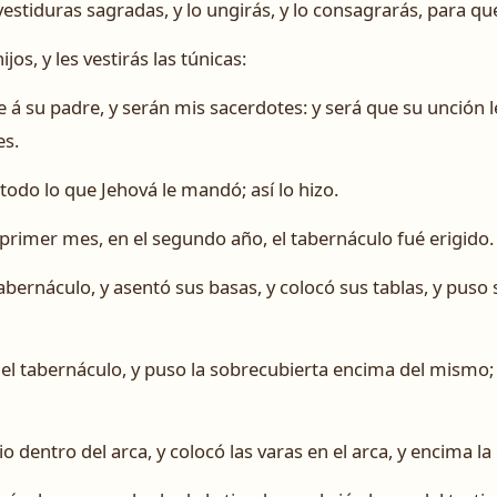
 vestiduras sagradas, y lo ungirás, y lo consagrarás, para q
jos, y les vestirás las túnicas:
 á su padre, y serán mis sacerdotes: y será que su unción l
es.
odo lo que Jehová le mandó; así lo hizo.
l primer mes, en el segundo año, el tabernáculo fué erigido.
abernáculo, y asentó sus basas, y colocó sus tablas, y puso 
e el tabernáculo, y puso la sobrecubierta encima del mis
 dentro del arca, y colocó las varas en el arca, y encima la 