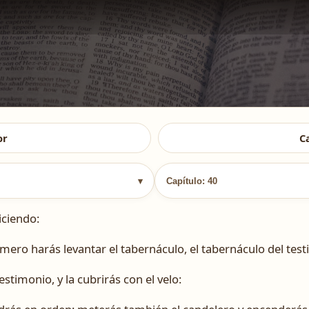
or
C
▾
Capítulo: 40
iciendo:
imero harás levantar el tabernáculo, el tabernáculo del tes
estimonio, y la cubrirás con el velo: