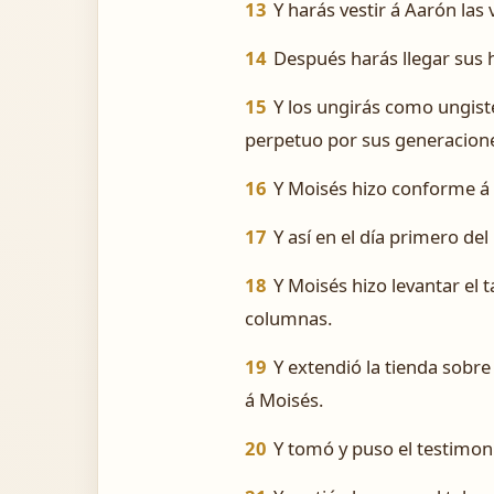
13
Y harás vestir á Aarón las
14
Después harás llegar sus hi
15
Y los ungirás como ungiste
perpetuo por sus generacion
16
Y Moisés hizo conforme á t
17
Y así en el día primero de
18
Y Moisés hizo levantar el t
columnas.
19
Y extendió la tienda sobr
á Moisés.
20
Y tomó y puso el testimonio