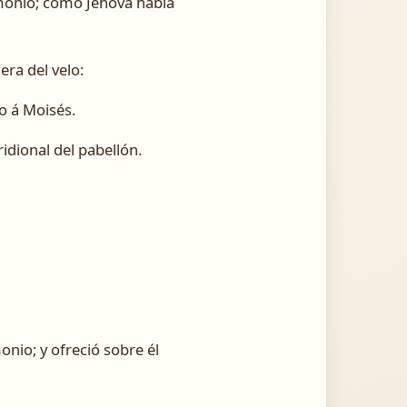
stimonio; como Jehová había
era del velo:
o á Moisés.
idional del pabellón.
onio; y ofreció sobre él