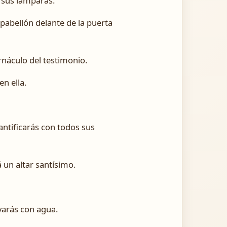
 sus lámparas:
 pabellón delante de la puerta
rnáculo del testimonio.
n ella.
santificarás con todos sus
á un altar santísimo.
avarás con agua.