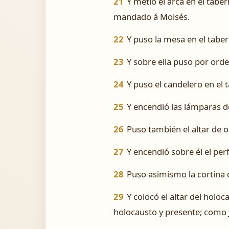
21
Y metió el arca en el taber
mandado á Moisés.
22
Y puso la mesa en el tabern
23
Y sobre ella puso por ord
24
Y puso el candelero en el 
25
Y encendió las lámparas 
26
Puso también el altar de o
27
Y encendió sobre él el p
28
Puso asimismo la cortina d
29
Y colocó el altar del holoc
holocausto y presente; como