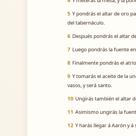
4
Y meterás la mesa, y la po
5
Y pondrás el altar de oro p
del tabernáculo.
6
Después pondrás el altar de
7
Luego pondrás la fuente entr
8
Finalmente pondrás el atrio 
9
Y tomarás el aceite de la un
vasos, y será santo.
10
Ungirás también el altar de
11
Asimismo ungirás la fuente 
12
Y harás llegar á Aarón y á 