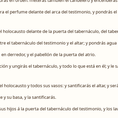
ndrás en orden: meterás también el candelero y encenderás
ara el perfume delante del arca del testimonio, y pondrás el
l holocausto delante de la puerta del tabernáculo, del tabe
e el tabernáculo del testimonio y el altar; y pondrás agua e
en derredor, y el pabellón de la puerta del atrio.
ción y ungirás el tabernáculo, y todo lo que está en él; y le 
l holocausto y todos sus vasos: y santificarás el altar, y ser
y su basa, y la santificarás.
sus hijos á la puerta del tabernáculo del testimonio, y los l