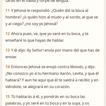
tardo en el habla y torpe de lengua.
11
Y Jehová le respondió: ¿Quién dió la boca al
hombre? ¿ó quién hizo al mudo y al sordo, al que ve
y al ciego? ¿no soy yo Jehová?
12
Ahora pues, ve, que yo seré en tu boca, y te
enseñaré lo que hayas de hablar.
13
Y él dijo: ­Ay Señor! envía por mano del que has de
enviar.
14
Entonces Jehová se enojó contra Moisés, y dijo:
¿No conozco yo á tu hermano Aarón, Levita, y que él
hablará? Y aun he aquí que él te saldrá á recibir, y en
viéndote, se alegrará en su corazón.
15
Tú hablarás á él, y pondrás en su boca las
palabras, y yo seré en tu boca y en la suya, y os