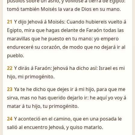
púsolos sobre un asno, y volvióse á tierra de Egipto:
tomó también Moisés la vara de Dios en su mano.
21
Y dijo Jehová á Moisés: Cuando hubiereis vuelto á
Egipto, mira que hagas delante de Faraón todas las
maravillas que he puesto en tu mano: yo empero
endureceré su corazón, de modo que no dejará ir al
pueblo.
22
Y dirás á Faraón: Jehová ha dicho así: Israel es mi
hijo, mi primogénito.
23
Ya te he dicho que dejes ir á mi hijo, para que me
sirva, mas no has querido dejarlo ir: he aquí yo voy á
matar á tu hijo, tu primogénito.
24
Y aconteció en el camino, que en una posada le
salió al encuentro Jehová, y quiso matarlo.