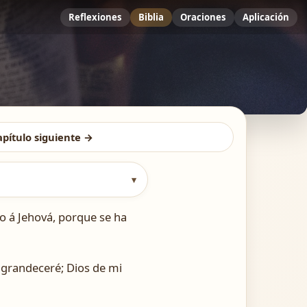
Reflexiones
Biblia
Oraciones
Aplicación
apítulo siguiente →
▾
yo á Jehová, porque se ha
engrandeceré; Dios de mi