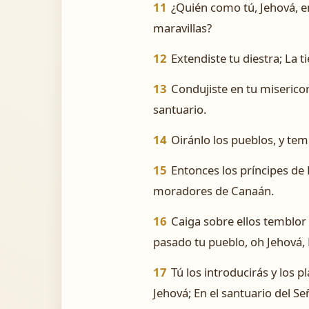
11
¿Quién como tú, Jehová, en
maravillas?
12
Extendiste tu diestra; La ti
13
Condujiste en tu misericord
santuario.
14
Oiránlo los pueblos, y te
15
Entonces los príncipes de
moradores de Canaán.
16
Caiga sobre ellos temblor
pasado tu pueblo, oh Jehová,
17
Tú los introducirás y los 
Jehová; En el santuario del S