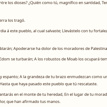
tre los dioses? ¿Quién como tú, magnífico en santidad, Ter
erra los tragó.
ia á este pueblo, al cual salvaste; Llevástelo con tu fortale
mblarán; Apoderarse ha dolor de los moradores de Palestina
 Edom se turbarán; A los robustos de Moab los ocupará tem
 y espanto; A la grandeza de tu brazo enmudezcan como un
 Hasta que haya pasado este pueblo que tú rescataste.
plantarás en el monte de tu heredad, En el lugar de tu mora
eñor, que han afirmado tus manos.