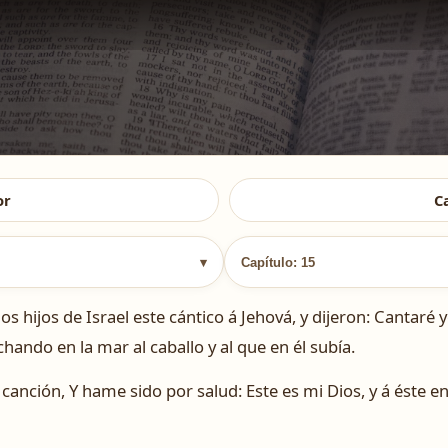
or
C
▾
Capítulo: 15
 hijos de Israel este cántico á Jehová, y dijeron: Cantaré 
ndo en la mar al caballo y al que en él subía.
i canción, Y hame sido por salud: Este es mi Dios, y á éste 