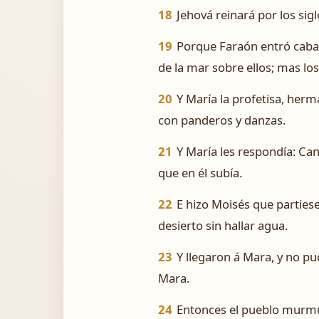
18
Jehová reinará por los sigl
19
Porque Faraón entró cabalg
de la mar sobre ellos; mas los
20
Y María la profetisa, her
con panderos y danzas.
21
Y María les respondía: Ca
que en él subía.
22
E hizo Moisés que partiese
desierto sin hallar agua.
23
Y llegaron á Mara, y no p
Mara.
24
Entonces el pueblo murmu