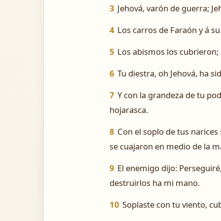
3
Jehová, varón de guerra; J
4
Los carros de Faraón y á su
5
Los abismos los cubrieron;
6
Tu diestra, oh Jehová, ha s
7
Y con la grandeza de tu pod
hojarasca.
8
Con el soplo de tus narice
se cuajaron en medio de la ma
9
El enemigo dijo: Perseguiré
destruirlos ha mi mano.
10
Soplaste con tu viento, c