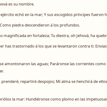
ehová es su nombre.
 ejército echó en la mar; Y sus escogidos príncipes fueron
 Como piedra descendieron á los profundos.
ido magnificada en fortaleza; Tu diestra, oh Jehová, ha que
er has trastornado á los que se levantaron contra ti: Envias
s se amontonaron las aguas; Paráronse las corrientes com
r.
, prenderé, repartiré despojos; Mi alma se henchirá de ello
ubriólos la mar: Hundiéronse como plomo en las impetuosa