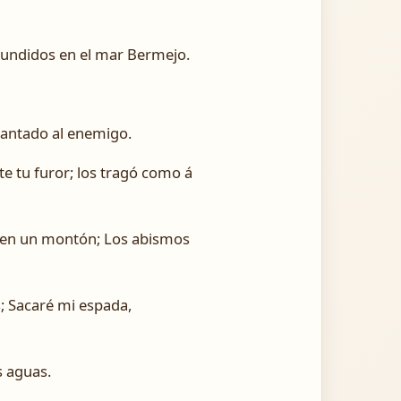
 hundidos en el mar Bermejo.
brantado al enemigo.
te tu furor; los tragó como á
o en un montón; Los abismos
s; Sacaré mi espada,
s aguas.