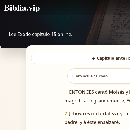
Biblia.vip
Lee Exodo capitulo 15 online.
← Capítulo anteri
Libro actual: Éxodo
1
ENTONCES cantó Moisés y los
magnificado grandemente, Echa
2
Jehová es mi fortaleza, y m
padre, y á éste ensalzaré.