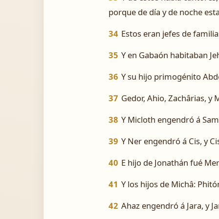
porque de día y de noche est
34
Estos eran jefes de familia
35
Y en Gabaón habitaban Je
36
Y su hijo primogénito Abdó
37
Gedor, Ahio, Zachârias, y M
38
Y Micloth engendró á Sama
39
Y Ner engendró á Cis, y Ci
40
E hijo de Jonathán fué Mer
41
Y los hijos de Michâ: Phitó
42
Ahaz engendró á Jara, y J