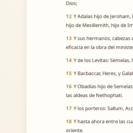
Dios;
12
Y Adaías hijo de Jeroham, h
hijo de Mesillemith, hijo de 
13
Y sus hermanos, cabezas d
eficacia en la obra del ministe
14
Y de los Levitas: Semeías, 
15
Y Bacbaccar, Heres, y Galal
16
Y Obadías hijo de Semeías, 
las aldeas de Nethophati.
17
Y los porteros: Sallum, Ac
18
Y hasta ahora entre las cua
oriente.