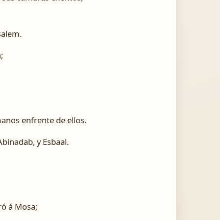
salem.
;
nos enfrente de ellos.
Abinadab, y Esbaal.
ró á Mosa;