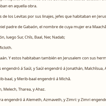
aban en aquella obra.
s de los Levitas por sus linajes, jefes que habitaban en Jeru
hiel padre de Gabaón, el nombre de cuya mujer era Maachâ
n, luego Sur, Chîs, Baal, Ner, Nadab;
icloth.
án. Y estos habitaban también en Jerusalem con sus herma
s engendró á Saúl, y Saúl engendró á Jonathán, Malchîsua, 
ib-baal, y Merib-baal engendró á Michâ.
n, Melech, Tharea, y Ahaz.
ara engendró á Alemeth, Azmaveth, y Zimri: y Zimri engend