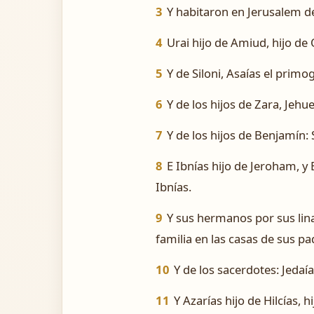
3
Y habitaron en Jerusalem de
4
Urai hijo de Amiud, hijo de 
5
Y de Siloni, Asaías el primog
6
Y de los hijos de Zara, Jehu
7
Y de los hijos de Benjamín: 
8
E Ibnías hijo de Jeroham, y E
Ibnías.
9
Y sus hermanos por sus lin
familia en las casas de sus pa
10
Y de los sacerdotes: Jedaía
11
Y Azarías hijo de Hilcías, 