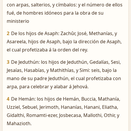
con arpas, salterios, y címbalos: y el número de ellos
fué, de hombres idóneos para la obra de su
ministerio
2
De los hijos de Asaph: Zachûr, José, Methanías, y
Asareela, hijos de Asaph, bajo la dirección de Asaph,
el cual profetizaba á la orden del rey.
3
De Jeduthún: los hijos de Jeduthún, Gedalías, Sesi,
Jesaías, Hasabías, y Mathithías, y Simi: seis, bajo la
mano de su padre Jeduthún, el cual profetizaba con
arpa, para celebrar y alabar á Jehová.
4
De Hemán: los hijos de Hemán, Buccia, Mathanía,
Uzziel, Sebuel, Jerimoth, Hananías, Hanani, Eliatha,
Gidalthi, Romamti-ezer, Josbecasa, Mallothi, Othir, y
Mahazioth.