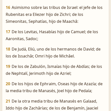
16
Asimismo sobre las tribus de Israel: el jefe de los
Rubenitas era Eliezer hijo de Zichri; de los
Simeonitas, Sephatías, hijo de Maachâ:
17
De los Levitas, Hasabías hijo de Camuel; de los
Aaronitas, Sadoc;
18
De Judá, Eliú, uno de los hermanos de David; de
los de Issachâr, Omri hijo de Michâel.
19
De los de Zabulón, Ismaías hijo de Abdías; de los
de Nephtalí, Jerimoth hijo de Azriel;
20
De los hijos de Ephraim, Oseas hijo de Azazía; de
la media tribu de Manasés, Joel hijo de Pedaía;
21
De la otra media tribu de Manasés en Galaad,
Iddo hijo de Zachârías; de los de Benjamín, Jaaciel