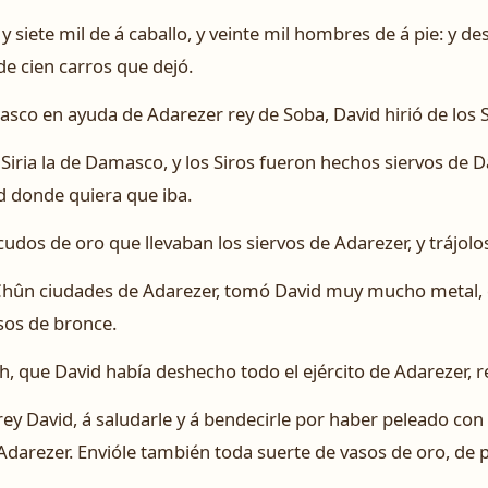
y siete mil de á caballo, y veinte mil hombres de á pie: y de
de cien carros que dejó.
asco en ayuda de Adarezer rey de Soba, David hirió de los 
Siria la de Damasco, y los Siros fueron hechos siervos de D
d donde quiera que iba.
dos de oro que llevaban los siervos de Adarezer, y trájolo
Chûn ciudades de Adarezer, tomó David muy mucho metal, 
sos de bronce.
, que David había deshecho todo el ejército de Adarezer, r
rey David, á saludarle y á bendecirle por haber peleado con
darezer. Envióle también toda suerte de vasos de oro, de p