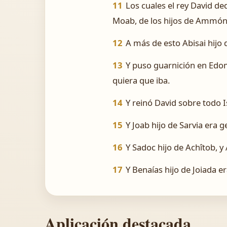
11
Los cuales el rey David de
Moab, de los hijos de Ammón, 
12
A más de esto Abisai hijo d
13
Y puso guarnición en Edo
quiera que iba.
14
Y reinó David sobre todo Is
15
Y Joab hijo de Sarvia era ge
16
Y Sadoc hijo de Achîtob, y
17
Y Benaías hijo de Joiada er
Aplicación destacada