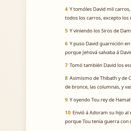
4
Y tomóles David mil carros, 
todos los carros, excepto los 
5
Y viniendo los Siros de Dam
6
Y puso David guarnición en 
porque Jehová salvaba á Davi
7
Tomó también David los escu
8
Asimismo de Thibath y de 
de bronce, las columnas, y va
9
Y oyendo Tou rey de Hamath
10
Envió á Adoram su hijo al 
porque Tou tenía guerra con A