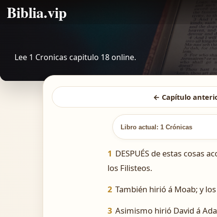
Biblia.vip
Lee 1 Cronicas capitulo 18 online.
← Capítulo anteri
Libro actual: 1 Crónicas
1
DESPUÉS de estas cosas acont
los Filisteos.
2
También hirió á Moab; y los
3
Asimismo hirió David á Adar