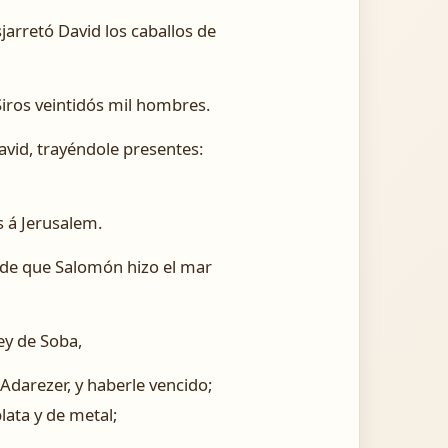
sjarretó David los caballos de
Siros veintidós mil hombres.
avid, trayéndole presentes:
s á Jerusalem.
de que Salomón hizo el mar
ey de Soba,
 Adarezer, y haberle vencido;
lata y de metal;