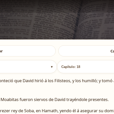
or
C
▾
Capítulo: 18
eció que David hirió á los Filisteos, y los humilló; y tomó
 Moabitas fueron siervos de David trayéndole presentes.
ezer rey de Soba, en Hamath, yendo él á asegurar su domin