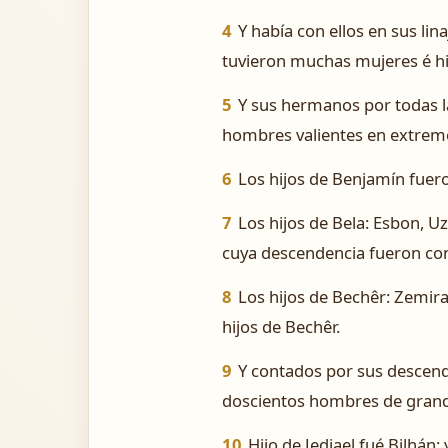
4
Y había con ellos en sus lin
tuvieron muchas mujeres é hi
5
Y sus hermanos por todas la
hombres valientes en extrem
6
Los hijos de Benjamín fueron
7
Los hijos de Bela: Esbon, Uz
cuya descendencia fueron cont
8
Los hijos de Bechêr: Zemira,
hijos de Bechêr.
9
Y contados por sus descenden
doscientos hombres de grand
10
Hijo de Jediael fué Bilhán;