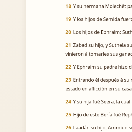
18
Y su hermana Molechêt pari
19
Y los hijos de Semida fuer
20
Los hijos de Ephraim: Suthe
21
Zabad su hijo, y Suthela su
vinieron á tomarles sus gana
22
Y Ephraim su padre hizo d
23
Entrando él después á su m
estado en aflicción en su casa
24
Y su hija fué Seera, la cual
25
Hijo de este Bería fué Reph
26
Laadán su hijo, Ammiud su 