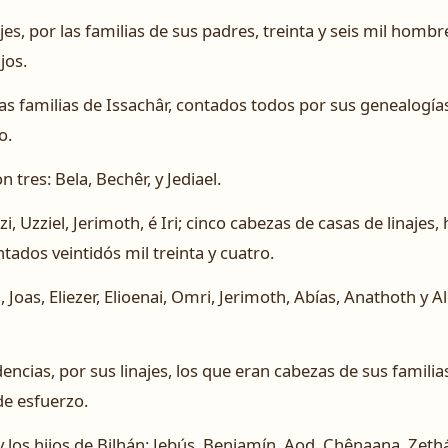
ajes, por las familias de sus padres, treinta y seis mil homb
jos.
s familias de Issachâr, contados todos por sus genealogías
o.
 tres: Bela, Bechêr, y Jediael.
zi, Uzziel, Jerimoth, é Iri; cinco cabezas de casas de linajes
ados veintidós mil treinta y cuatro.
 Joas, Eliezer, Elioenai, Omri, Jerimoth, Abías, Anathoth y
cias, por sus linajes, los que eran cabezas de sus familias
e esfuerzo.
 y los hijos de Bilhán: Jebús, Benjamín, Aod, Chênaana, Zethá