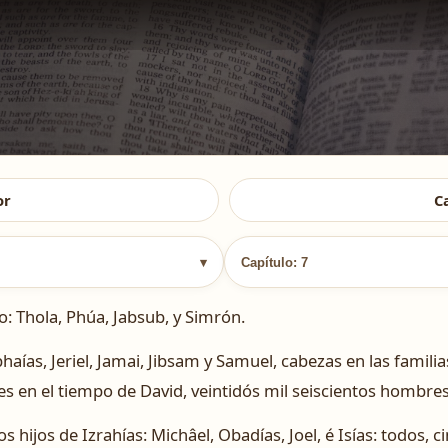
or
C
▾
Capítulo: 7
o: Thola, Phúa, Jabsub, y Simrón.
phaías, Jeriel, Jamai, Jibsam y Samuel, cabezas en las famili
es en el tiempo de David, veintidós mil seiscientos hombre
los hijos de Izrahías: Michâel, Obadías, Joel, é Isías: todos, c