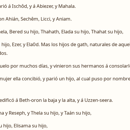
ó á Ischôd, y á Abiezer, y Mahala.
on Ahián, Sechêm, Licci, y Aniam.
la, Bered su hijo, Thahath, Elada su hijo, Thahat su hijo,
 hijo, Ezer, y Ela0d. Mas los hijos de gath, naturales de aqu
dos.
uelo por muchos días, y vinieron sus hermanos á consolarl
ujer ella concibió, y parió un hijo, al cual puso por nombr
 edificó á Beth-oron la baja y la alta, y á Uzzen-seera.
a y Reseph, y Thela su hijo, y Taán su hijo,
hijo, Elisama su hijo,