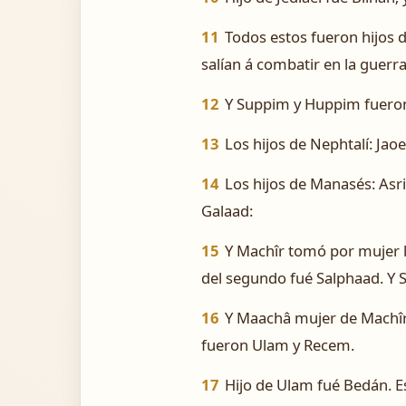
11
Todos estos fueron hijos d
salían á combatir en la guerra
12
Y Suppim y Huppim fueron h
13
Los hijos de Nephtalí: Jaoel
14
Los hijos de Manasés: Asrie
Galaad:
15
Y Machîr tomó por mujer
del segundo fué Salphaad. Y S
16
Y Maachâ mujer de Machîr l
fueron Ulam y Recem.
17
Hijo de Ulam fué Bedán. Es