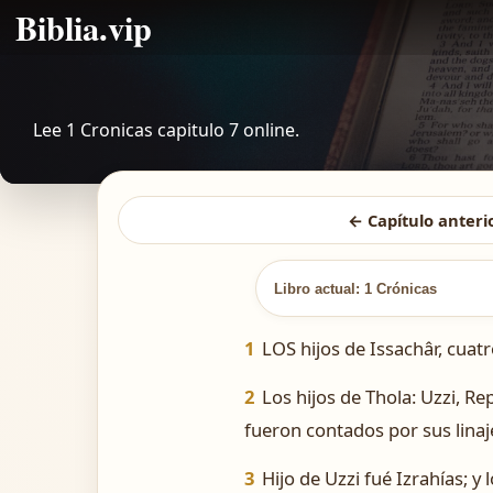
Biblia.vip
Lee 1 Cronicas capitulo 7 online.
← Capítulo anteri
Libro actual: 1 Crónicas
1
LOS hijos de Issachâr, cuatr
2
Los hijos de Thola: Uzzi, Re
fueron contados por sus linaj
3
Hijo de Uzzi fué Izrahías; y 