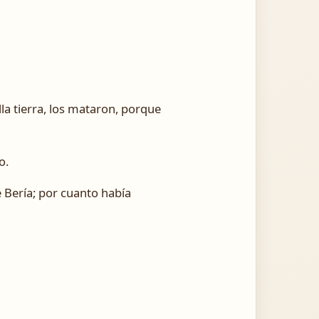
ella tierra, los mataron, porque
o.
e Bería; por cuanto había