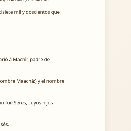
isiete mil y doscientos que
parió á Machîr, padre de
nombre Maachâ:) y el nombre
o fué Seres, cuyos hijos
asés.