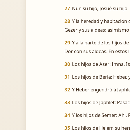
27
Nun su hijo, Josué su hijo.
28
Y la heredad y habitación d
Gezer y sus aldeas: asimismo 
29
Y á la parte de los hijos 
Dor con sus aldeas. En estos l
30
Los hijos de Aser: Imna, Is
31
Los hijos de Bería: Heber, 
32
Y Heber engendró á Japhle
33
Los hijos de Japhlet: Pasac
34
Y los hijos de Semer: Ahi,
35
Los hijos de Helem su her