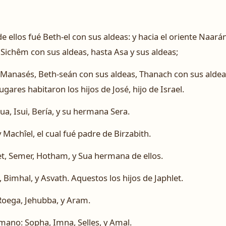
e ellos fué Beth-el con sus aldeas: y hacia el oriente Naarán
Sichêm con sus aldeas, hasta Asa y sus aldeas;
de Manasés, Beth-seán con sus aldeas, Thanach con sus alde
ugares habitaron los hijos de José, hijo de Israel.
ua, Isui, Bería, y su hermana Sera.
y Machîel, el cual fué padre de Birzabith.
t, Semer, Hotham, y Sua hermana de ellos.
, Bimhal, y Asvath. Aquestos los hijos de Japhlet.
 Roega, Jehubba, y Aram.
mano: Sopha, Imna, Selles, y Amal.