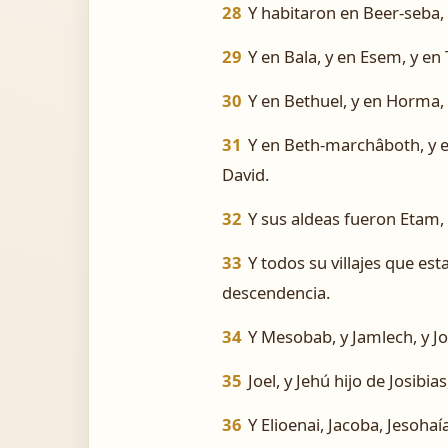
28
Y habitaron en Beer-seba, 
29
Y en Bala, y en Esem, y en
30
Y en Bethuel, y en Horma, 
31
Y en Beth-marchâboth, y en
David.
32
Y sus aldeas fueron Etam,
33
Y todos su villajes que es
descendencia.
34
Y Mesobab, y Jamlech, y Jo
35
Joel, y Jehú hijo de Josibias
36
Y Elioenai, Jacoba, Jesohaía