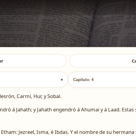
or
C
▾
Capítulo: 4
esrón, Carmi, Hur, y Sobal.
endró á Jahath; y Jahath engendró á Ahumai y á Laad. Estas s
e Etham: Jezreel, Isma, é Ibdas. Y el nombre de su hermana 