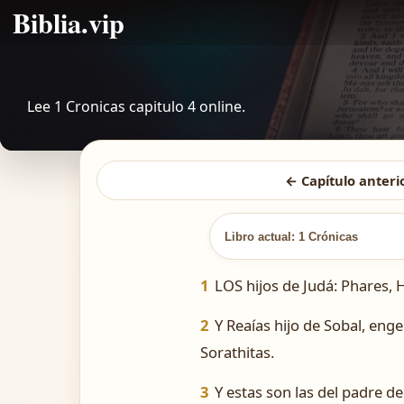
Biblia.vip
Lee 1 Cronicas capitulo 4 online.
← Capítulo anteri
Libro actual: 1 Crónicas
1
LOS hijos de Judá: Phares, H
2
Y Reaías hijo de Sobal, eng
Sorathitas.
3
Y estas son las del padre d