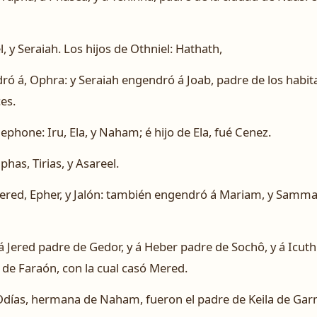
, y Seraiah. Los hijos de Othniel: Hathath,
ró á, Ophra: y Seraiah engendró á Joab, padre de los habita
es.
Jephone: Iru, Ela, y Naham; é hijo de Ela, fué Cenez.
iphas, Tirias, y Asareel.
, Mered, Epher, y Jalón: también engendró á Mariam, y Sammai
 á Jered padre de Gedor, y á Heber padre de Sochô, y á Icut
a de Faraón, con la cual casó Mered.
e Odías, hermana de Naham, fueron el padre de Keila de Ga