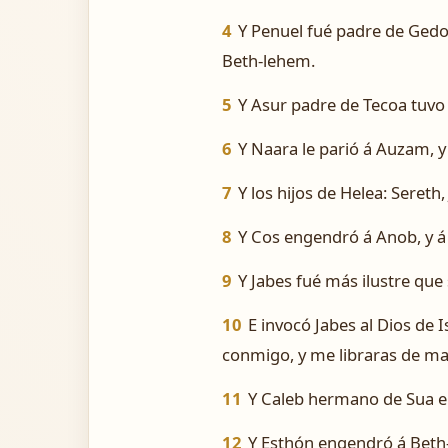
4
Y Penuel fué padre de Gedor
Beth-lehem.
5
Y Asur padre de Tecoa tuvo 
6
Y Naara le parió á Auzam, y
7
Y los hijos de Helea: Sereth,
8
Y Cos engendró á Anob, y á 
9
Y Jabes fué más ilustre que
10
E invocó Jabes al Dios de 
conmigo, y me libraras de mal
11
Y Caleb hermano de Sua en
12
Y Esthón engendró á Beth-