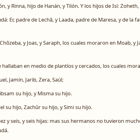
, y Rinna, hijo de Hanán, y Tilón. Y los hijos de Isi: Zoheth
Judá: Er, padre de Lechâ, y Laada, padre de Maresa, y de la fam
 Chôzeba, y Joas, y Saraph, los cuales moraron en Moab, y 
e hallaban en medio de plantíos y cercados, los cuales morar
l, Jamín, Jarib, Zera, Saúl;
bsam su hijo, y Misma su hijo.
su hijo, Zachûr su hijo, y Simi su hijo.
iez y seis, y seis hijas: mas sus hermanos no tuvieron mucho
udá.