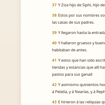
37
Y Ziza hijo de Siphi, hijo d
38
Estos por sus nombres son
las casas de sus padres.
39
Y llegaron hasta la entrad
40
Y hallaron gruesos y bueno
habitaban de antes.
41
Y estos que han sido escri
tiendas y estancias que allí ha
pastos para sus ganad
42
Y asimismo quinientos homb
á Pelatía, y á Nearías, y á Repha
43
E hirieron á las reliquias