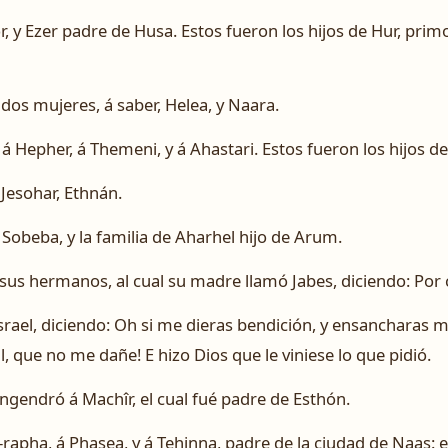
, y Ezer padre de Husa. Estos fueron los hijos de Hur, pri
dos mujeres, á saber, Helea, y Naara.
 á Hepher, á Themeni, y á Ahastari. Estos fueron los hijos d
 Jesohar, Ethnán.
Sobeba, y la familia de Aharhel hijo de Arum.
 sus hermanos, al cual su madre llamó Jabes, diciendo: Por c
Israel, diciendo: ­Oh si me dieras bendición, y ensancharas 
, que no me dañe! E hizo Dios que le viniese lo que pidió.
gendró á Machîr, el cual fué padre de Esthón.
rapha, á Phasea, y á Tehinna, padre de la ciudad de Naas: 