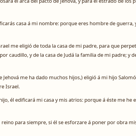
osara el arca del pacto de Jehová, y para el estrado de los p
dificarás casa á mi nombre: porque eres hombre de guerra
srael me eligió de toda la casa de mi padre, para que perp
por caudillo, y de la casa de Judá la familia de mi padre; y d
e Jehová me ha dado muchos hijos,) eligió á mi hijo Salomó
e Israel.
jo, él edificará mi casa y mis atrios: porque á éste me he e
reino para siempre, si él se esforzare á poner por obra mi