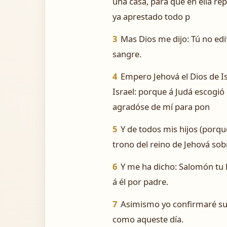
una casa, para que en ella rep
ya aprestado todo p
3
Mas Dios me dijo: Tú no e
sangre.
4
Empero Jehová el Dios de I
Israel: porque á Judá escogió 
agradóse de mí para pon
5
Y de todos mis hijos (porqu
trono del reino de Jehová sobr
6
Y me ha dicho: Salomón tu hi
á él por padre.
7
Asimismo yo confirmaré su 
como aqueste día.