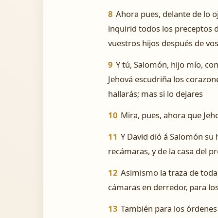
8
Ahora pues, delante de lo o
inquirid todos los preceptos d
vuestros hijos después de vo
9
Y tú, Salomón, hijo mío, co
Jehová escudriña los corazone
hallarás; mas si lo dejares
10
Mira, pues, ahora que Jeho
11
Y David dió á Salomón su hi
recámaras, y de la casa del pr
12
Asimismo la traza de todas
cámaras en derredor, para los 
13
También para los órdenes d