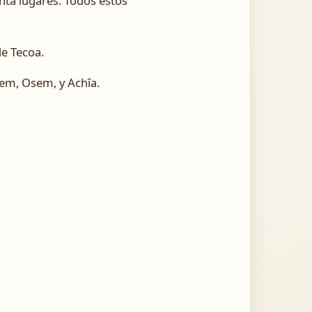
enta lugares. Todos estos
e Tecoa.
em, Osem, y Achîa.