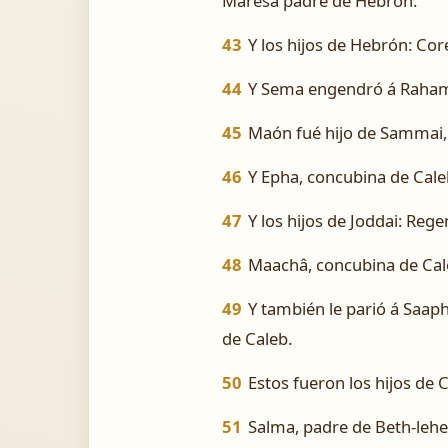
Maresa padre de Hebrón.
43
Y los hijos de Hebrón: Co
44
Y Sema engendró á Raham
45
Maón fué hijo de Sammai,
46
Y Epha, concubina de Caleb
47
Y los hijos de Joddai: Reg
48
Maachâ, concubina de Caleb
49
Y también le parió á Saap
de Caleb.
50
Estos fueron los hijos de 
51
Salma, padre de Beth-lehe