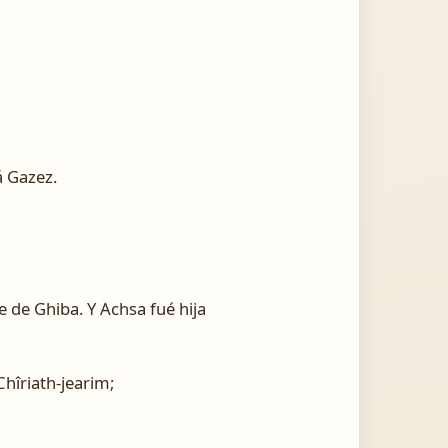
á Gazez.
 de Ghiba. Y Achsa fué hija
Chîriath-jearim;