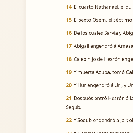
14
El cuarto Nathanael, el qu
15
El sexto Osem, el séptimo
16
De los cuales Sarvia y Abig
17
Abigail engendró á Amasa,
18
Caleb hijo de Hesrón engen
19
Y muerta Azuba, tomó Caleb
20
Y Hur engendró á Uri, y Ur
21
Después entró Hesrón á la 
Segub.
22
Y Segub engendró á Jair, el