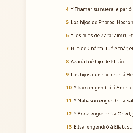
4
Y Thamar su nuera le parió 
5
Los hijos de Phares: Hesró
6
Y los hijos de Zara: Zimri, 
7
Hijo de Chârmi fué Achâr, e
8
Azaría fué hijo de Ethán.
9
Los hijos que nacieron á He
10
Y Ram engendró á Aminada
11
Y Nahasón engendró á Sal
12
Y Booz engendró á Obed, 
13
E Isaí engendró á Eliab, s