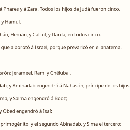
á Phares y á Zara. Todos los hijos de Judá fueron cinco.
n y Hamul.
Ethán, Hemán, y Calcol, y Darda; en todos cinco.
l que alborotó á Israel, porque prevaricó en el anatema.
srón: Jerameel, Ram, y Chêlubai.
b; y Aminadab engendró á Nahasón, príncipe de los hijos 
ma, y Salma engendró á Booz;
y Obed engendró á Isaí;
u primogénito, y el segundo Abinadab, y Sima el tercero;