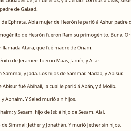
 ciudades de Jair de ellos, y á Cenath con sus aldeas, ses
 padre de Galaad.
de Ephrata, Abia mujer de Hesrón le parió á Ashur padre d
rimogénito de Hesrón fueron Ram su primogénito, Buna, Or
er llamada Atara, que fué madre de Onam.
énito de Jerameel fueron Maas, Jamín, y Acar.
n Sammai, y Jada. Los hijos de Sammai: Nadab, y Abisur.
Abisur fué Abihail, la cual le parió á Abán, y á Molib.
d y Aphaim. Y Seled murió sin hijos.
phaim; y Sesam, hijo de Isi; é hijo de Sesam, Alai.
de Simmai: Jether y Jonathán. Y murió Jether sin hijos.