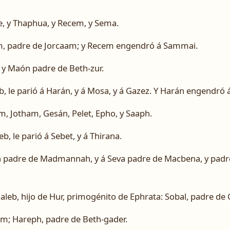
re, y Thaphua, y Recem, y Sema.
, padre de Jorcaam; y Recem engendró á Sammai.
 y Maón padre de Beth-zur.
, le parió á Harán, y á Mosa, y á Gazez. Y Harán engendró 
em, Jotham, Gesán, Pelet, Epho, y Saaph.
, le parió á Sebet, y á Thirana.
h padre de Madmannah, y á Seva padre de Macbena, y padre
Caleb, hijo de Hur, primogénito de Ephrata: Sobal, padre de 
m; Hareph, padre de Beth-gader.