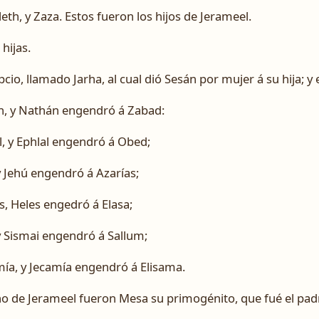
leth, y Zaza. Estos fueron los hijos de Jerameel.
 hijas.
cio, llamado Jarha, al cual dió Sesán por mujer á su hija; y el
n, y Nathán engendró á Zabad:
, y Ephlal engendró á Obed;
 Jehú engendró á Azarías;
s, Heles engedró á Elasa;
y Sismai engendró á Sallum;
ía, y Jecamía engendró á Elisama.
o de Jerameel fueron Mesa su primogénito, que fué el padre