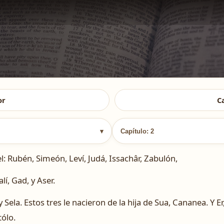
or
C
▾
Capítulo: 2
l: Rubén, Simeón, Leví, Judá, Issachâr, Zabulón,
í, Gad, y Aser.
y Sela. Estos tres le nacieron de la hija de Sua, Cananea. Y 
ólo.