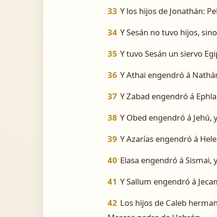
33
Y los hijos de Jonathán: Pe
34
Y Sesán no tuvo hijos, sino
35
Y tuvo Sesán un siervo Egip
36
Y Athai engendró á Nathá
37
Y Zabad engendró á Ephlal
38
Y Obed engendró á Jehú, y
39
Y Azarías engendró á Hele
40
Elasa engendró á Sismai, 
41
Y Sallum engendró á Jecam
42
Los hijos de Caleb herman