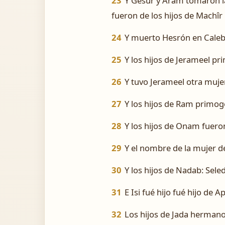
23
Y Gesur y Aram tomaron las
fueron de los hijos de Machîr
24
Y muerto Hesrón en Caleb 
25
Y los hijos de Jerameel p
26
Y tuvo Jerameel otra muj
27
Y los hijos de Ram primog
28
Y los hijos de Onam fuero
29
Y el nombre de la mujer de 
30
Y los hijos de Nadab: Sele
31
E Isi fué hijo fué hijo de A
32
Los hijos de Jada hermano 