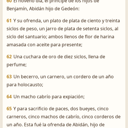
60
El noveno día, el príncipe de los hijos de
Benjamín, Abidán hijo de Gedeón:
61
Y su ofrenda, un plato de plata de ciento y treinta
siclos de peso, un jarro de plata de setenta siclos, al
siclo del santuario; ambos llenos de flor de harina
amasada con aceite para presente;
62
Una cuchara de oro de diez siclos, llena de
perfume;
63
Un becerro, un carnero, un cordero de un año
para holocausto;
64
Un macho cabrío para expiación;
65
Y para sacrificio de paces, dos bueyes, cinco
carneros, cinco machos de cabrío, cinco corderos de
un año. Esta fué la ofrenda de Abidán, hijo de