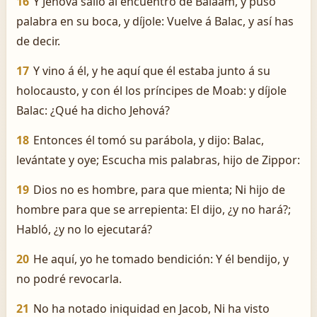
16
Y Jehová salió al encuentro de Balaam, y puso
palabra en su boca, y díjole: Vuelve á Balac, y así has
de decir.
17
Y vino á él, y he aquí que él estaba junto á su
holocausto, y con él los príncipes de Moab: y díjole
Balac: ¿Qué ha dicho Jehová?
18
Entonces él tomó su parábola, y dijo: Balac,
levántate y oye; Escucha mis palabras, hijo de Zippor:
19
Dios no es hombre, para que mienta; Ni hijo de
hombre para que se arrepienta: El dijo, ¿y no hará?;
Habló, ¿y no lo ejecutará?
20
He aquí, yo he tomado bendición: Y él bendijo, y
no podré revocarla.
21
No ha notado iniquidad en Jacob, Ni ha visto