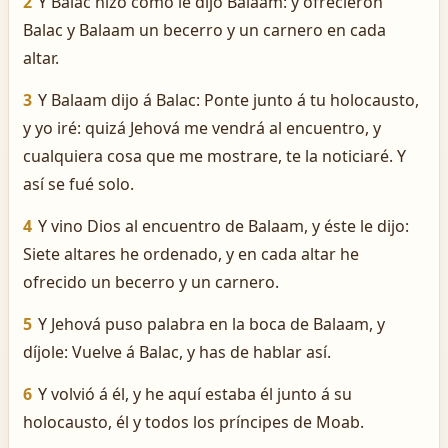
2
Y Balac hizo como le dijo Balaam: y ofrecieron
Balac y Balaam un becerro y un carnero en cada
altar.
3
Y Balaam dijo á Balac: Ponte junto á tu holocausto,
y yo iré: quizá Jehová me vendrá al encuentro, y
cualquiera cosa que me mostrare, te la noticiaré. Y
así se fué solo.
4
Y vino Dios al encuentro de Balaam, y éste le dijo:
Siete altares he ordenado, y en cada altar he
ofrecido un becerro y un carnero.
5
Y Jehová puso palabra en la boca de Balaam, y
díjole: Vuelve á Balac, y has de hablar así.
6
Y volvió á él, y he aquí estaba él junto á su
holocausto, él y todos los príncipes de Moab.