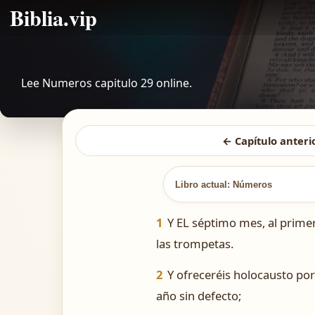
Biblia.vip
Lee Numeros capitulo 29 online.
← Capítulo anteri
Libro actual: Números
1
Y EL séptimo mes, al primer
las trompetas.
2
Y ofreceréis holocausto por
año sin defecto;