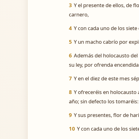
3
Y el presente de ellos, de 
carnero,
4
Y con cada uno de los siete
5
Y un macho cabrío por expia
6
Además del holocausto del m
su ley, por ofrenda encendida
7
Y en el diez de este mes sé
8
Y ofreceréis en holocausto 
año; sin defecto los tomaréis:
9
Y sus presentes, flor de ha
10
Y con cada uno de los sie