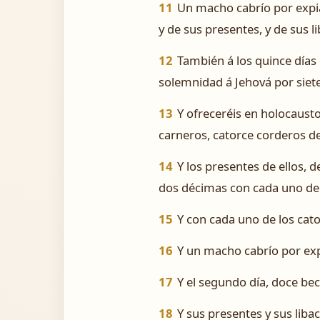
11
Un macho cabrío por expia
y de sus presentes, y de sus l
12
También á los quince días 
solemnidad á Jehová por siete
13
Y ofreceréis en holocausto
carneros, catorce corderos de
14
Y los presentes de ellos, 
dos décimas con cada uno de 
15
Y con cada uno de los cat
16
Y un macho cabrío por exp
17
Y el segundo día, doce bec
18
Y sus presentes y sus liba