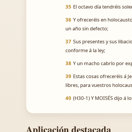
35
El octavo día tendréis sol
36
Y ofreceréis en holocausto
un año sin defecto;
37
Sus presentes y sus libacio
conforme á la ley;
38
Y un macho cabrío por exp
39
Estas cosas ofreceréis á 
libres, para vuestros holocaus
40
(H30-1) Y MOISÉS dijo á lo
Aplicación destacada