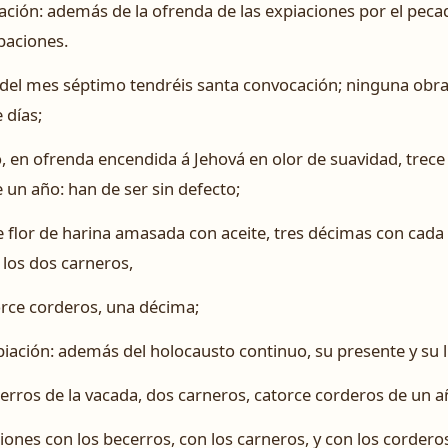
ción: además de la ofrenda de las expiaciones por el pecad
ibaciones.
del mes séptimo tendréis santa convocación; ninguna obra s
 días;
, en ofrenda encendida á Jehová en olor de suavidad, trece
 un año: han de ser sin defecto;
de flor de harina amasada con aceite, tres décimas con cada
los dos carneros,
orce corderos, una décima;
iación: además del holocausto continuo, su presente y su l
erros de la vacada, dos carneros, catorce corderos de un a
ciones con los becerros, con los carneros, y con los cordero