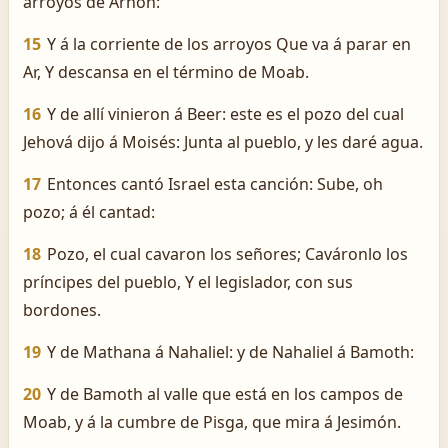
arroyos de Arnón:
15
Y á la corriente de los arroyos Que va á parar en
Ar, Y descansa en el término de Moab.
16
Y de allí vinieron á Beer: este es el pozo del cual
Jehová dijo á Moisés: Junta al pueblo, y les daré agua.
17
Entonces cantó Israel esta canción: Sube, oh
pozo; á él cantad:
18
Pozo, el cual cavaron los señores; Caváronlo los
príncipes del pueblo, Y el legislador, con sus
bordones.
19
Y de Mathana á Nahaliel: y de Nahaliel á Bamoth:
20
Y de Bamoth al valle que está en los campos de
Moab, y á la cumbre de Pisga, que mira á Jesimón.