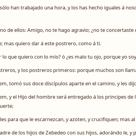
sólo han trabajado una hora, y los has hecho iguales á nos
uno de ellos: Amigo, no te hago agravio; ¿no te concertast
e; mas quiero dar á este postrero, como á ti.
r lo que quiero con lo mío? ó ¿es malo tu ojo, porque yo s
streros, y los postreros primeros: porque muchos son lla
em, tomó sus doce discípulos aparte en el camino, y les dijo
m, y el Hijo del hombre será entregado á los principes de l
uerte;
les para que le escarnezcan, y azoten, y crucifiquen; mas al 
madre de los hijos de Zebedeo con sus hijos, adorándo le, y 