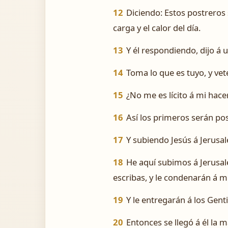
12
Diciendo: Estos postreros 
carga y el calor del día.
13
Y él respondiendo, dijo á 
14
Toma lo que es tuyo, y vet
15
¿No me es lícito á mi hace
16
Así los primeros serán po
17
Y subiendo Jesús á Jerusal
18
He aquí subimos á Jerusale
escribas, y le condenarán á m
19
Y le entregarán á los Genti
20
Entonces se llegó á él la 