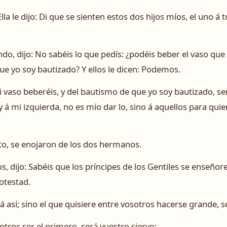
 Ella le dijo: Di que se sienten estos dos hijos míos, el uno á
o, dijo: No sabéis lo que pedís: ¿podéis beber el vaso que 
e yo soy bautizado? Y ellos le dicen: Podemos.
 mi vaso beberéis, y del bautismo de que yo soy bautizado, se
á mi izquierda, no es mío dar lo, sino á aquellos para qui
to, se enojaron de los dos hermanos.
, dijo: Sabéis que los príncipes de los Gentiles se enseñore
otestad.
 así; sino el que quisiere entre vosotros hacerse grande, s
otros ser el primero, será vuestro siervo: