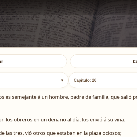
or
C
▾
Capítulo: 20
os es semejante á un hombre, padre de familia, que salió p
 los obreros en un denario al día, los envió á su viña.
de las tres, vió otros que estaban en la plaza ociosos;