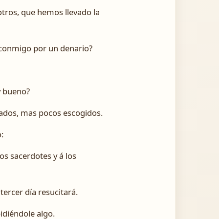
otros, que hemos llevado la
e conmigo por un denario?
oy bueno?
mados, mas pocos escogidos.
:
os sacerdotes y á los
tercer día resucitará.
pidiéndole algo.