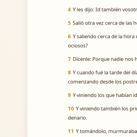
4
Y les dijo: Id también vosotr
5
Salió otra vez cerca de las 
6
Y saliendo cerca de la hora 
ociosos?
7
Dícenle: Porque nadie nos ha
8
Y cuando fué la tarde del dí
comenzando desde los postre
9
Y viniendo los que habían i
10
Y viniendo también los pr
denario.
11
Y tomándolo, murmuraban c