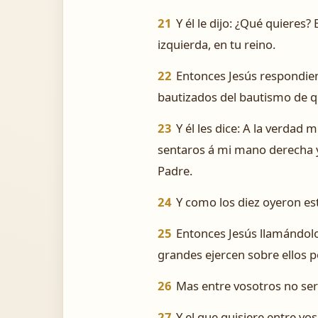
21
Y él le dijo: ¿Qué quieres?
izquierda, en tu reino.
22
Entonces Jesús respondiend
bautizados del bautismo de qu
23
Y él les dice: A la verdad
sentaros á mi mano derecha y 
Padre.
24
Y como los diez oyeron es
25
Entonces Jesús llamándolos
grandes ejercen sobre ellos p
26
Mas entre vosotros no será
27
Y el que quisiere entre vos