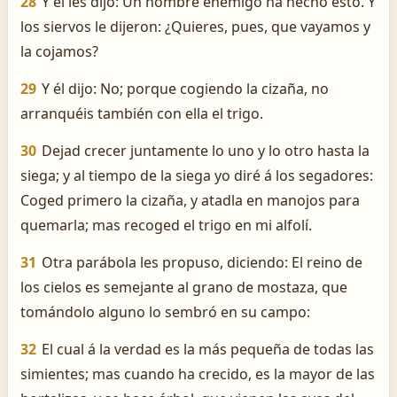
28
Y él les dijo: Un hombre enemigo ha hecho esto. Y
los siervos le dijeron: ¿Quieres, pues, que vayamos y
la cojamos?
29
Y él dijo: No; porque cogiendo la cizaña, no
arranquéis también con ella el trigo.
30
Dejad crecer juntamente lo uno y lo otro hasta la
siega; y al tiempo de la siega yo diré á los segadores:
Coged primero la cizaña, y atadla en manojos para
quemarla; mas recoged el trigo en mi alfolí.
31
Otra parábola les propuso, diciendo: El reino de
los cielos es semejante al grano de mostaza, que
tomándolo alguno lo sembró en su campo:
32
El cual á la verdad es la más pequeña de todas las
simientes; mas cuando ha crecido, es la mayor de las