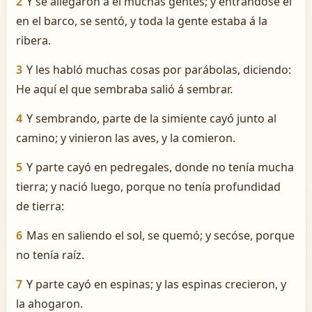
2
Y se allegaron á él muchas gentes; y entrándose él
en el barco, se sentó, y toda la gente estaba á la
ribera.
3
Y les habló muchas cosas por parábolas, diciendo:
He aquí el que sembraba salió á sembrar.
4
Y sembrando, parte de la simiente cayó junto al
camino; y vinieron las aves, y la comieron.
5
Y parte cayó en pedregales, donde no tenía mucha
tierra; y nació luego, porque no tenía profundidad
de tierra:
6
Mas en saliendo el sol, se quemó; y secóse, porque
no tenía raíz.
7
Y parte cayó en espinas; y las espinas crecieron, y
la ahogaron.