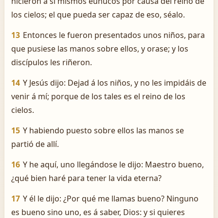
hicieron á sí mismos eunucos por causa del reino de
los cielos; el que pueda ser capaz de eso, séalo.
13
Entonces le fueron presentados unos niños, para
que pusiese las manos sobre ellos, y orase; y los
discípulos les riñeron.
14
Y Jesús dijo: Dejad á los niños, y no les impidáis de
venir á mí; porque de los tales es el reino de los
cielos.
15
Y habiendo puesto sobre ellos las manos se
partió de allí.
16
Y he aquí, uno llegándose le dijo: Maestro bueno,
¿qué bien haré para tener la vida eterna?
17
Y él le dijo: ¿Por qué me llamas bueno? Ninguno
es bueno sino uno, es á saber, Dios: y si quieres