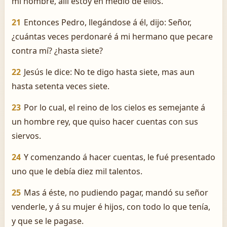
mi nombre, allí estoy en medio de ellos.
21
Entonces Pedro, llegándose á él, dijo: Señor,
¿cuántas veces perdonaré á mi hermano que pecare
contra mí? ¿hasta siete?
22
Jesús le dice: No te digo hasta siete, mas aun
hasta setenta veces siete.
23
Por lo cual, el reino de los cielos es semejante á
un hombre rey, que quiso hacer cuentas con sus
siervos.
24
Y comenzando á hacer cuentas, le fué presentado
uno que le debía diez mil talentos.
25
Mas á éste, no pudiendo pagar, mandó su señor
venderle, y á su mujer é hijos, con todo lo que tenía,
y que se le pagase.