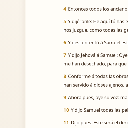
4
Entonces todos los ancianos
5
Y dijéronle: He aquí tú has
nos juzgue, como todas las g
6
Y descontentó á Samuel est
7
Y dijo Jehová á Samuel: Oye 
me han desechado, para que n
8
Conforme á todas las obras
han servido á dioses ajenos, 
9
Ahora pues, oye su voz: mas
10
Y dijo Samuel todas las pa
11
Dijo pues: Este será el de