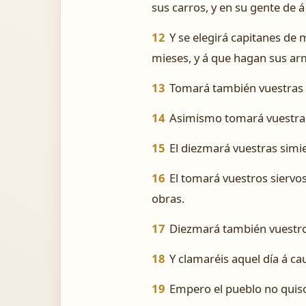
sus carros, y en su gente de á
12
Y se elegirá capitanes de
mieses, y á que hagan sus arm
13
Tomará también vuestras 
14
Asimismo tomará vuestras t
15
El diezmará vuestras simie
16
El tomará vuestros siervos
obras.
17
Diezmará también vuestro 
18
Y clamaréis aquel día á ca
19
Empero el pueblo no quiso 