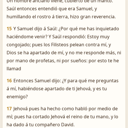
Un hombre anciano viene, cubierto de un manto.
Saúl entonces entendió que era Samuel, y
humillando el rostro á tierra, hizo gran reverencia.
15
Y Samuel dijo á Saúl: ¿Por qué me has inquietado
haciéndome venir? Y Saúl respondió: Estoy muy
congojado; pues los Filisteos pelean contra mí, y
Dios se ha apartado de mí, y no me responde más, ni
por mano de profetas, ni por sueños: por esto te he
llamad
16
Entonces Samuel dijo: ¿Y para qué me preguntas
á mí, habiéndose apartado de ti Jehová, y es tu
enemigo?
17
Jehová pues ha hecho como habló por medio de
mí; pues ha cortado Jehová el reino de tu mano, y lo
ha dado á tu compañero David.