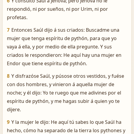
6
Y consultó Saúl á Jehová; pero Jehová no le
respondió, ni por sueños, ni por Urim, ni por
profetas.
7
Entonces Saúl dijo á sus criados: Buscadme una
mujer que tenga espíritu de pythón, para que yo
vaya á ella, y por medio de ella pregunte. Y sus
criados le respondieron: He aquí hay una mujer en
Endor que tiene espíritu de pythón.
8
Y disfrazóse Saúl, y púsose otros vestidos, y fuése
con dos hombres, y vinieron á aquella mujer de
noche; y él dijo: Yo te ruego que me adivines por el
espíritu de pythón, y me hagas subir á quien yo te
dijere.
9
Y la mujer le dijo: He aquí tú sabes lo que Saúl ha
hecho, cómo ha separado de la tierra los pythones y