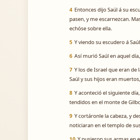
4
Entonces dijo Saúl á su esc
pasen, y me escarnezcan. Mas
echóse sobre ella.
5
Y viendo su escudero á Saúl
6
Así murió Saúl en aquel día
7
Y los de Israel que eran de l
Saúl y sus hijos eran muertos,
8
Y aconteció el siguiente día,
tendidos en el monte de Gilb
9
Y cortáronle la cabeza, y de
noticiaran en el templo de sus
10
Y pusieron sus armas en e