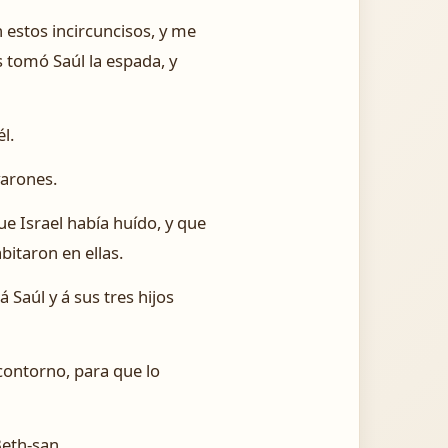
 estos incircuncisos, y me
 tomó Saúl la espada, y
l.
varones.
que Israel había huído, y que
bitaron en ellas.
á Saúl y á sus tres hijos
 contorno, para que lo
Beth-san.