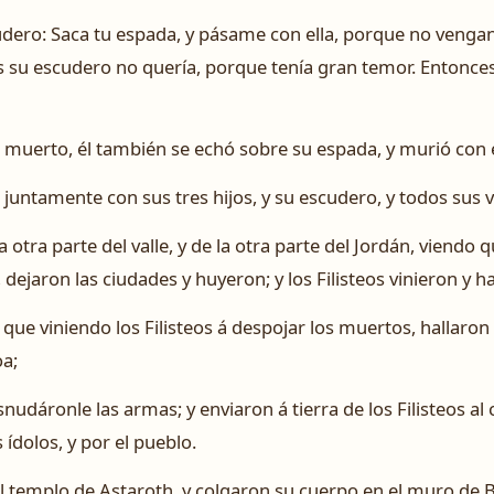
udero: Saca tu espada, y pásame con ella, porque no vengan
 su escudero no quería, porque tenía gran temor. Entonces
 muerto, él también se echó sobre su espada, y murió con é
, juntamente con sus tres hijos, y su escudero, y todos sus 
a otra parte del valle, y de la otra parte del Jordán, viendo 
 dejaron las ciudades y huyeron; y los Filisteos vinieron y ha
 que viniendo los Filisteos á despojar los muertos, hallaron 
oa;
snudáronle las armas; y enviaron á tierra de los Filisteos al
 ídolos, y por el pueblo.
l templo de Astaroth, y colgaron su cuerpo en el muro de 