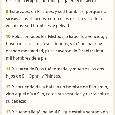
hirieron á Egipto con toda plaga en el desierto.
9
Esforzaos, oh Filisteos, y sed hombres, porque no
sirváis á los Hebreos, como ellos os han servido á
vosotros: sed hombres, y pelead.
10
Pelearon pues los Filisteos, é Israel fué vencido, y
huyeron cada cual á sus tiendas; y fué hecha muy
grande mortandad, pues cayeron de Israel treinta
mil hombres de á pie.
11
Y el arca de Dios fué tomada, y muertos los dos
hijos de Eli, Ophni y Phinees.
12
Y corriendo de la batalla un hombre de Benjamín,
vino aquel día á Silo, rotos sus vestidos y tierra sobre
su cabeza:
13
Y cuando llegó, he aquí Eli que estaba sentado en