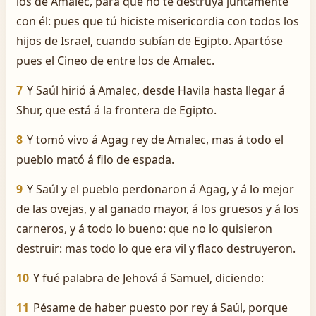
los de Amalec, para que no te destruya juntamente
con él: pues que tú hiciste misericordia con todos los
hijos de Israel, cuando subían de Egipto. Apartóse
pues el Cineo de entre los de Amalec.
7
Y Saúl hirió á Amalec, desde Havila hasta llegar á
Shur, que está á la frontera de Egipto.
8
Y tomó vivo á Agag rey de Amalec, mas á todo el
pueblo mató á filo de espada.
9
Y Saúl y el pueblo perdonaron á Agag, y á lo mejor
de las ovejas, y al ganado mayor, á los gruesos y á los
carneros, y á todo lo bueno: que no lo quisieron
destruir: mas todo lo que era vil y flaco destruyeron.
10
Y fué palabra de Jehová á Samuel, diciendo:
11
Pésame de haber puesto por rey á Saúl, porque