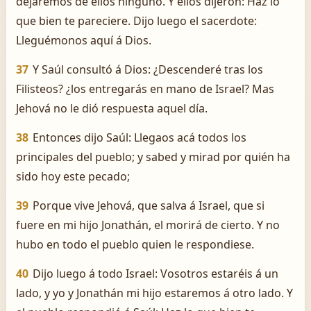
dejaremos de ellos ninguno. Y ellos dijeron: Haz lo
que bien te pareciere. Dijo luego el sacerdote:
Lleguémonos aquí á Dios.
37
Y Saúl consultó á Dios: ¿Descenderé tras los
Filisteos? ¿los entregarás en mano de Israel? Mas
Jehová no le dió respuesta aquel día.
38
Entonces dijo Saúl: Llegaos acá todos los
principales del pueblo; y sabed y mirad por quién ha
sido hoy este pecado;
39
Porque vive Jehová, que salva á Israel, que si
fuere en mi hijo Jonathán, el morirá de cierto. Y no
hubo en todo el pueblo quien le respondiese.
40
Dijo luego á todo Israel: Vosotros estaréis á un
lado, y yo y Jonathán mi hijo estaremos á otro lado. Y