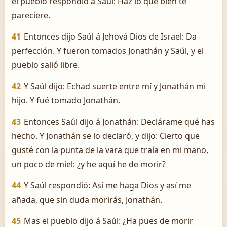
el pueblo respondió á Saúl: Haz lo que bien te
pareciere.
41
Entonces dijo Saúl á Jehová Dios de Israel: Da
perfección. Y fueron tomados Jonathán y Saúl, y el
pueblo salió libre.
42
Y Saúl dijo: Echad suerte entre mí y Jonathán mi
hijo. Y fué tomado Jonathán.
43
Entonces Saúl dijo á Jonathán: Declárame qué has
hecho. Y Jonathán se lo declaró, y dijo: Cierto que
gusté con la punta de la vara que traía en mi mano,
un poco de miel: ¿y he aquí he de morir?
44
Y Saúl respondió: Así me haga Dios y así me
añada, que sin duda morirás, Jonathán.
45
Mas el pueblo dijo á Saúl: ¿Ha pues de morir