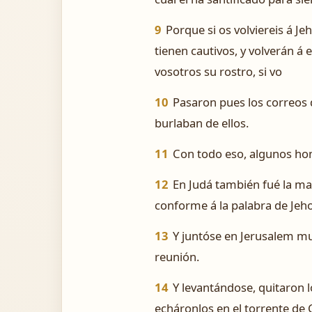
9
Porque si os volviereis á J
tienen cautivos, y volverán á 
vosotros su rostro, si vo
10
Pasaron pues los correos 
burlaban de ellos.
11
Con todo eso, algunos hom
12
En Judá también fué la man
conforme á la palabra de Jeh
13
Y juntóse en Jerusalem mu
reunión.
14
Y levantándose, quitaron l
echáronlos en el torrente de