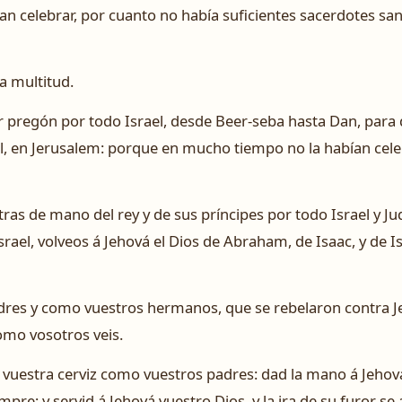
n celebrar, por cuanto no había suficientes sacerdotes sant
la multitud.
pregón por todo Israel, desde Beer-seba hasta Dan, para q
el, en Jerusalem: porque en mucho tiempo no la habían cel
ras de mano del rey y de sus príncipes por todo Israel y Ju
rael, volveos á Jehová el Dios de Abraham, de Isaac, y de Isra
res y como vuestros hermanos, que se rebelaron contra Je
como vosotros veis.
uestra cerviz como vuestros padres: dad la mano á Jehová, 
empre; y servid á Jehová vuestro Dios, y la ira de su furor se