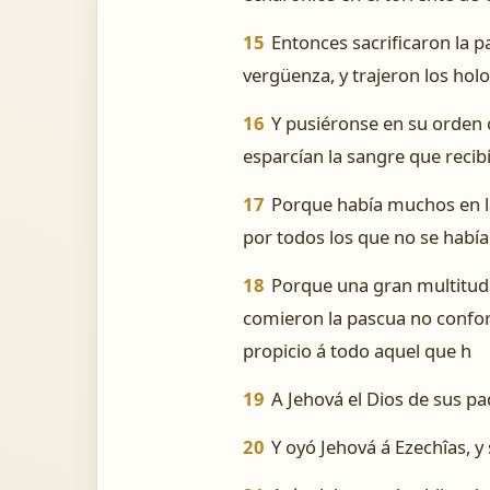
15
Entonces sacrificaron la p
vergüenza, y trajeron los holo
16
Y pusiéronse en su orden 
esparcían la sangre que recib
17
Porque había muchos en la
por todos los que no se habían
18
Porque una gran multitud 
comieron la pascua no conform
propicio á todo aquel que h
19
A Jehová el Dios de sus pa
20
Y oyó Jehová á Ezechîas, y