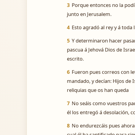
3
Porque entonces no la podía
junto en Jerusalem.
4
Esto agradó al rey y á toda 
5
Y determinaron hacer pasar 
pascua á Jehová Dios de Isra
escrito.
6
Fueron pues correos con let
mandado, y decían: Hijos de Is
reliquias que os han queda
7
No seáis como vuestros pad
él los entregó á desolación, 
8
No endurezcáis pues ahora v
cual él ha santificado para si