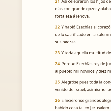
21
Así celebraron los hijos d
días con grande gozo: y alaba
fortaleza á Jehová.
22
Y habló Ezechîas al corazó
de lo sacrificado en la solemn
sus padres.
23
Y toda aquella multitud de
24
Porque Ezechîas rey de Jud
al pueblo mil novillos y diez 
25
Alegróse pues toda la con
venido de Israel; asimismo los
26
E hiciéronse grandes alegr
habido cosa tal en Jerusalem.