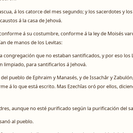
ascua, á los catorce del mes segundo; y los sacerdotes y los
caustos á la casa de Jehová.
conforme á su costumbre, conforme á la ley de Moisés varó
ían de manos de los Levitas:
 congregación que no estaban santificados, y por eso los L
 limpiado, para santificarlos á Jehová.
del pueblo de Ephraim y Manasés, y de Issachâr y Zabulón, 
e á lo que está escrito. Mas Ezechîas oró por ellos, dicien
dres, aunque no esté purificado según la purificación del s
 sanó al pueblo.