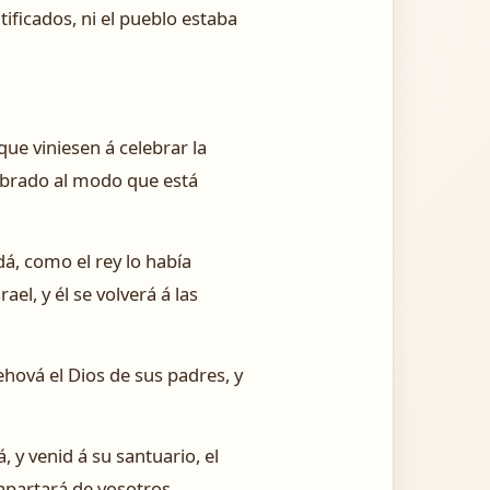
ificados, ni el pueblo estaba
ue viniesen á celebrar la
ebrado al modo que está
dá, como el rey lo había
el, y él se volverá á las
hová el Dios de sus padres, y
y venid á su santuario, el
 apartará de vosotros.