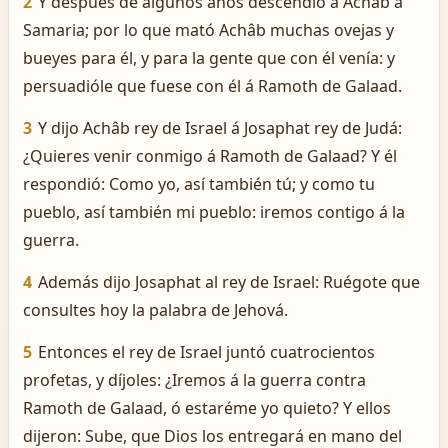
2
Y después de algunos años descendió á Achâb á
Samaria; por lo que mató Achâb muchas ovejas y
bueyes para él, y para la gente que con él venía: y
persuadióle que fuese con él á Ramoth de Galaad.
3
Y dijo Achâb rey de Israel á Josaphat rey de Judá:
¿Quieres venir conmigo á Ramoth de Galaad? Y él
respondió: Como yo, así también tú; y como tu
pueblo, así también mi pueblo: iremos contigo á la
guerra.
4
Además dijo Josaphat al rey de Israel: Ruégote que
consultes hoy la palabra de Jehová.
5
Entonces el rey de Israel juntó cuatrocientos
profetas, y díjoles: ¿Iremos á la guerra contra
Ramoth de Galaad, ó estaréme yo quieto? Y ellos
dijeron: Sube, que Dios los entregará en mano del