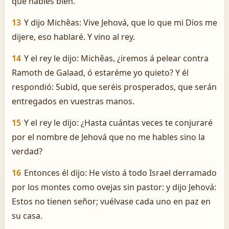
que hables bien.
13
Y dijo Michêas: Vive Jehová, que lo que mi Dios me
dijere, eso hablaré. Y vino al rey.
14
Y el rey le dijo: Michêas, ¿iremos á pelear contra
Ramoth de Galaad, ó estaréme yo quieto? Y él
respondió: Subid, que seréis prosperados, que serán
entregados en vuestras manos.
15
Y el rey le dijo: ¿Hasta cuántas veces te conjuraré
por el nombre de Jehová que no me hables sino la
verdad?
16
Entonces él dijo: He visto á todo Israel derramado
por los montes como ovejas sin pastor: y dijo Jehová:
Estos no tienen señor; vuélvase cada uno en paz en
su casa.