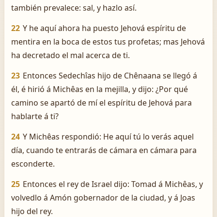
también prevalece: sal, y hazlo así.
22
Y he aquí ahora ha puesto Jehová espíritu de
mentira en la boca de estos tus profetas; mas Jehová
ha decretado el mal acerca de ti.
23
Entonces Sedechîas hijo de Chênaana se llegó á
él, é hirió á Michêas en la mejilla, y dijo: ¿Por qué
camino se apartó de mí el espíritu de Jehová para
hablarte á ti?
24
Y Michêas respondió: He aquí tú lo verás aquel
día, cuando te entrarás de cámara en cámara para
esconderte.
25
Entonces el rey de Israel dijo: Tomad á Michêas, y
volvedlo á Amón gobernador de la ciudad, y á Joas
hijo del rey.