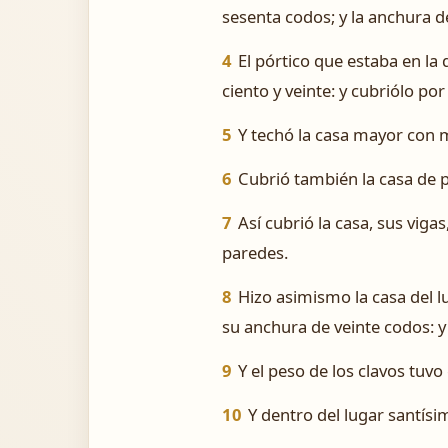
sesenta codos; y la anchura d
4
El pórtico que estaba en la 
ciento y veinte: y cubriólo po
5
Y techó la casa mayor con m
6
Cubrió también la casa de p
7
Así cubrió la casa, sus viga
paredes.
8
Hizo asimismo la casa del l
su anchura de veinte codos: y
9
Y el peso de los clavos tuvo
10
Y dentro del lugar santísi