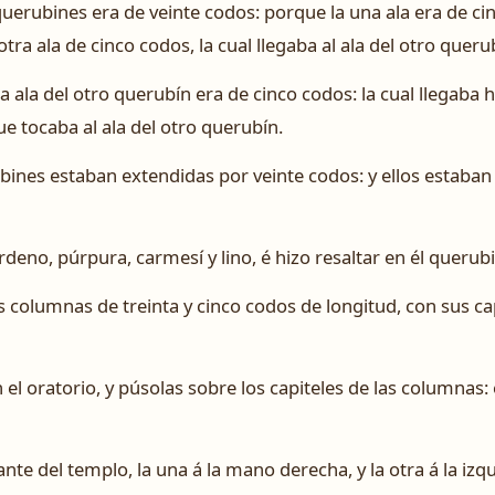
 querubines era de veinte codos: porque la una ala era de cin
 otra ala de cinco codos, la cual llegaba al ala del otro queru
ala del otro querubín era de cinco codos: la cual llegaba ha
ue tocaba al ala del otro querubín.
ubines estaban extendidas por veinte codos: y ellos estaban 
rdeno, púrpura, carmesí y lino, é hizo resaltar en él querub
s columnas de treinta y cinco codos de longitud, con sus ca
l oratorio, y púsolas sobre los capiteles de las columnas: 
nte del templo, la una á la mano derecha, y la otra á la izqu