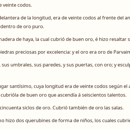
e veinte codos.
delantera de la longitud, era de veinte codos al frente del an
r dentro de oro puro.
adera de haya, la cual cubrió de buen oro, é hizo resaltar 
iedras preciosas por excelencia: y el oro era oro de Parvai
s, sus umbrales, sus paredes, y sus puertas, con oro; y escu
ugar santísimo, cuya longitud era de veinte codos según el a
 cubrióla de buen oro que ascendía á seiscientos talentos.
 cincuenta siclos de oro. Cubrió también de oro las salas.
mo hizo dos querubines de forma de niños, los cuales cubri