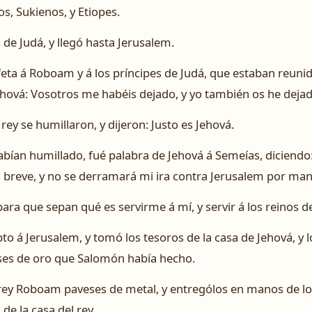
os, Sukienos, y Etiopes.
 de Judá, y llegó hasta Jerusalem.
eta á Roboam y á los príncipes de Judá, que estaban reuni
o Jehová: Vosotros me habéis dejado, y yo también os he dej
l rey se humillaron, y dijeron: Justo es Jehová.
bían humillado, fué palabra de Jehová á Semeías, diciendo
en breve, y no se derramará mi ira contra Jerusalem por man
ara que sepan qué es servirme á mí, y servir á los reinos de
to á Jerusalem, y tomó los tesoros de la casa de Jehová, y lo
eses de oro que Salomón había hecho.
l rey Roboam paveses de metal, y entrególos en manos de los
de la casa del rey.