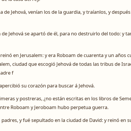
sa de Jehová, venían los de la guardia, y traíanlos, y después
a de Jehová se apartó de él, para no destruirlo del todo: y 
reinó en Jerusalem: y era Roboam de cuarenta y un años c
alem, ciudad que escogió Jehová de todas las tribus de Israe
adre f
 apercibió su corazón para buscar á Jehová.
meras y postreras, ¿no están escritas en los libros de Seme
 Y entre Roboam y Jeroboam hubo perpetua guerra.
dres, y fué sepultado en la ciudad de David: y reinó en su