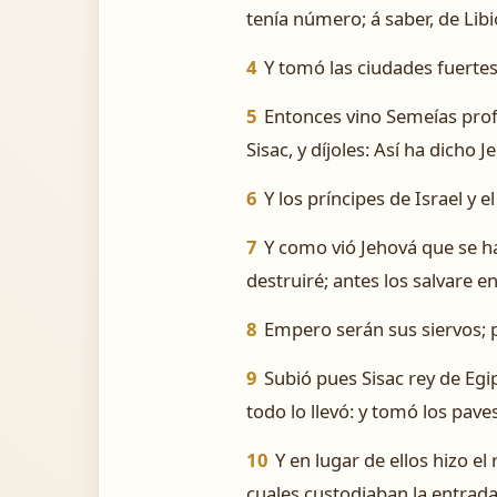
tenía número; á saber, de Libi
4
Y tomó las ciudades fuertes
5
Entonces vino Semeías prof
Sisac, y díjoles: Así ha dich
6
Y los príncipes de Israel y e
7
Y como vió Jehová que se ha
destruiré; antes los salvare 
8
Empero serán sus siervos; p
9
Subió pues Sisac rey de Egip
todo lo llevó: y tomó los pav
10
Y en lugar de ellos hizo e
cuales custodiaban la entrada 