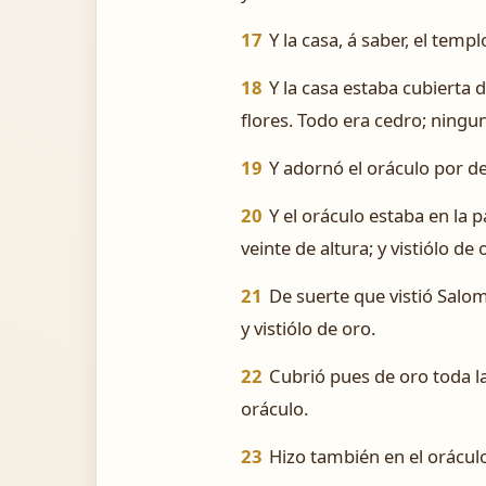
17
Y la casa, á saber, el temp
18
Y la casa estaba cubierta 
flores. Todo era cedro; ningun
19
Y adornó el oráculo por de
20
Y el oráculo estaba en la p
veinte de altura; y vistiólo d
21
De suerte que vistió Salom
y vistiólo de oro.
22
Cubrió pues de oro toda la
oráculo.
23
Hizo también en el orácul