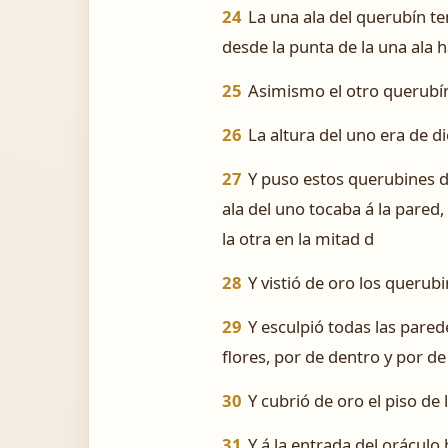
24
La una ala del querubín te
desde la punta de la una ala h
25
Asimismo el otro querubí
26
La altura del uno era de d
27
Y puso estos querubines d
ala del uno tocaba á la pared, 
la otra en la mitad d
28
Y vistió de oro los querubi
29
Y esculpió todas las pared
flores, por de dentro y por de
30
Y cubrió de oro el piso de 
31
Y á la entrada del oráculo