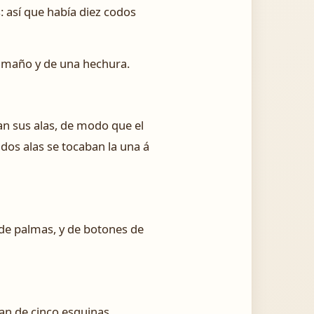
s: así que había diez codos
amaño y de una hechura.
an sus alas, de modo que el
s dos alas se tocaban la una á
 de palmas, y de botones de
ran de cinco esquinas.