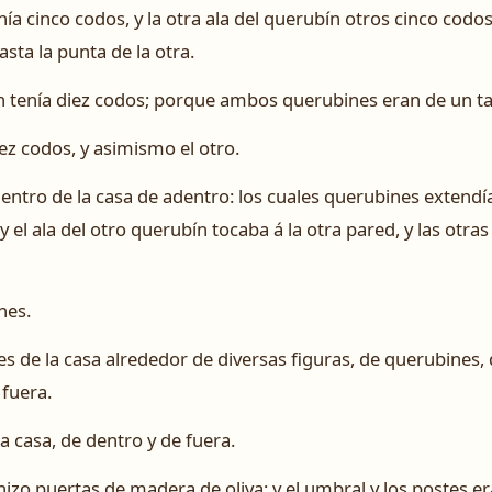
nía cinco codos, y la otra ala del querubín otros cinco codo
asta la punta de la otra.
n tenía diez codos; porque ambos querubines eran de un t
iez codos, y asimismo el otro.
entro de la casa de adentro: los cuales querubines extendí
y el ala del otro querubín tocaba á la otra pared, y las otra
nes.
es de la casa alrededor de diversas figuras, de querubines,
 fuera.
la casa, de dentro y de fuera.
 hizo puertas de madera de oliva; y el umbral y los postes e