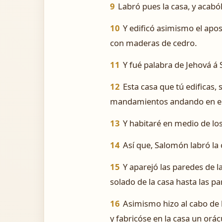
9
Labró pues la casa, y acabó
10
Y edificó asimismo el apos
con maderas de cedro.
11
Y fué palabra de Jehová á
12
Esta casa que tú edificas,
mandamientos andando en ello
13
Y habitaré en medio de los 
14
Así que, Salomón labró la 
15
Y aparejó las paredes de l
solado de la casa hasta las 
16
Asimismo hizo al cabo de l
y fabricóse en la casa un orác