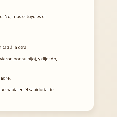
ce: No, mas el tuyo es el
itad á la otra.
eron por su hijo), y dijo: ­Ah,
madre.
que había en él sabiduría de