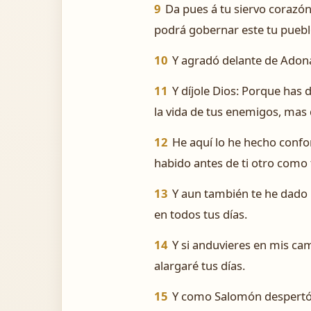
9
Da pues á tu siervo corazón
podrá gobernar este tu puebl
10
Y agradó delante de Adona
11
Y díjole Dios: Porque has 
la vida de tus enemigos, mas d
12
He aquí lo he hecho confo
habido antes de ti otro como 
13
Y aun también te he dado l
en todos tus días.
14
Y si anduvieres en mis c
alargaré tus días.
15
Y como Salomón despertó, 