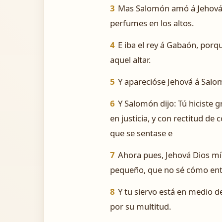
3
Mas Salomón amó á Jehová,
perfumes en los altos.
4
E iba el rey á Gabaón, porqu
aquel altar.
5
Y aparecióse Jehová á Salom
6
Y Salomón dijo: Tú hiciste 
en justicia, y con rectitud de
que se sentase e
7
Ahora pues, Jehová Dios mío
pequeño, que no sé cómo entra
8
Y tu siervo está en medio d
por su multitud.