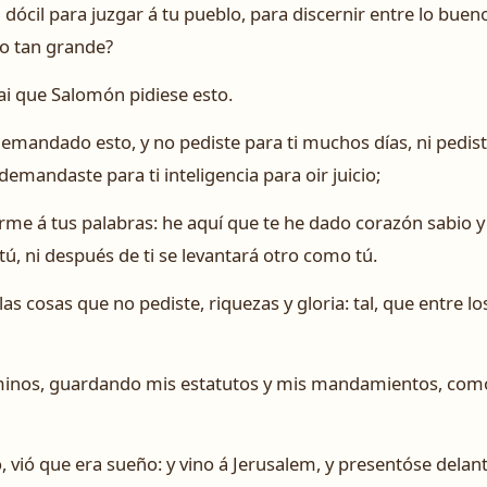
 dócil para juzgar á tu pueblo, para discernir entre lo buen
o tan grande?
i que Salomón pidiese esto.
demandado esto, y no pediste para ti muchos días, ni pediste
emandaste para ti inteligencia para oir juicio;
rme á tus palabras: he aquí que te he dado corazón sabio y
tú, ni después de ti se levantará otro como tú.
as cosas que no pediste, riquezas y gloria: tal, que entre 
aminos, guardando mis estatutos y mis mandamientos, como
vió que era sueño: y vino á Jerusalem, y presentóse delant