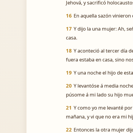
Jehová, y sacrificó holocausto
16
En aquella sazón vinieron 
17
Y dijo la una mujer: ­Ah, 
casa.
18
Y aconteció al tercer día
fuera estaba en casa, sino nos
19
Y una noche el hijo de est
20
Y levantóse á media noche,
púsome á mi lado su hijo mue
21
Y como yo me levanté por 
mañana, y vi que no era mi hi
22
Entonces la otra mujer dijo: