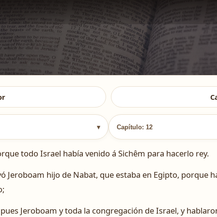
or
C
▾
Capítulo: 12
que todo Israel había venido á Sichêm para hacerlo rey.
yó Jeroboam hijo de Nabat, que estaba en Egipto, porque ha
o;
 pues Jeroboam y toda la congregación de Israel, y hablar