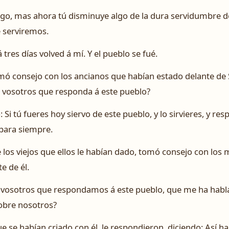
go, mas ahora tú disminuye algo de la dura servidumbre de
e serviremos.
 á tres días volved á mí. Y el pueblo se fué.
mó consejo con los ancianos que habían estado delante d
is vosotros que responda á este pueblo?
o: Si tú fueres hoy siervo de este pueblo, y lo sirvieres, y 
n para siempre.
e los viejos que ellos le habían dado, tomó consejo con lo
e de él.
s vosotros que respondamos á este pueblo, que me ha habl
obre nosotros?
se habían criado con él, le respondieron, diciendo: Así ha