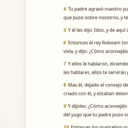
4
Tu padre agravó nuestro yu
que puso sobre nosotros, y t
5
Y él les dijo: Idos, y de aquí
6
Entonces el rey Roboam to
vivía, y dijo: ¿Cómo aconsejá
7
Y ellos le hablaron, diciend
les hablares, ellos te servirá
8
Mas él, dejado el consejo d
criado con él, y estaban delant
9
Y díjoles: ¿Cómo aconsejái
del yugo que tu padre puso s
10
Entonces los mancebos que 