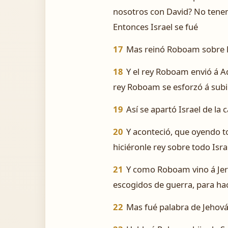
nosotros con David? No tenemos
Entonces Israel se fué
17
Mas reinó Roboam sobre lo
18
Y el rey Roboam envió á Ad
rey Roboam se esforzó á subir
19
Así se apartó Israel de la 
20
Y aconteció, que oyendo t
hiciéronle rey sobre todo Isra
21
Y como Roboam vino á Jeru
escogidos de guerra, para hac
22
Mas fué palabra de Jehová