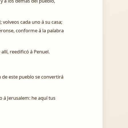
 y á los demás del pueblo,
l; volveos cada uno á su casa;
uéronse, conforme á la palabra
llí, reedificó á Penuel.
n de este pueblo se convertirá
do á Jerusalem: he aquí tus