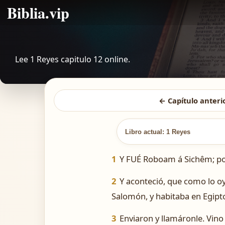
Biblia.vip
Lee 1 Reyes capitulo 12 online.
← Capítulo anteri
Libro actual: 1 Reyes
1
Y FUÉ Roboam á Sichêm; por
2
Y aconteció, que como lo o
Salomón, y habitaba en Egipt
3
Enviaron y llamáronle. Vino