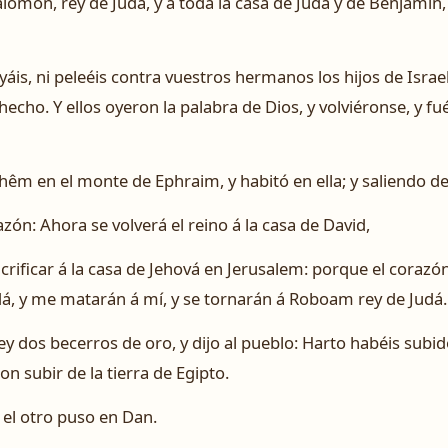
omón, rey de Judá, y á toda la casa de Judá y de Benjamín,
yáis, ni peleéis contra vuestros hermanos los hijos de Israe
hecho. Y ellos oyeron la palabra de Dios, y volviéronse, y f
êm en el monte de Ephraim, y habitó en ella; y saliendo de a
zón: Ahora se volverá el reino á la casa de David,
acrificar á la casa de Jehová en Jerusalem: porque el corazó
á, y me matarán á mí, y se tornarán á Roboam rey de Judá.
rey dos becerros de oro, y dijo al pueblo: Harto habéis subi
ron subir de la tierra de Egipto.
y el otro puso en Dan.