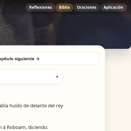
Reflexiones
Biblia
Oraciones
Aplicación
apítulo siguiente →
▾
bía huído de delante del rey
on á Roboam, diciendo: