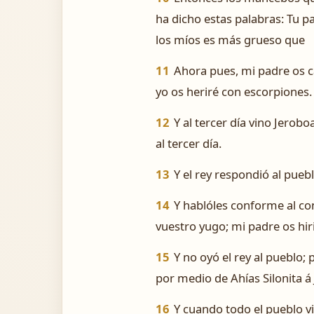
ha dicho estas palabras: Tu p
los míos es más grueso que
11
Ahora pues, mi padre os c
yo os heriré con escorpiones.
12
Y al tercer día vino Jero
al tercer día.
13
Y el rey respondió al pueb
14
Y hablóles conforme al co
vuestro yugo; mi padre os hir
15
Y no oyó el rey al pueblo
por medio de Ahías Silonita á
16
Y cuando todo el pueblo vi