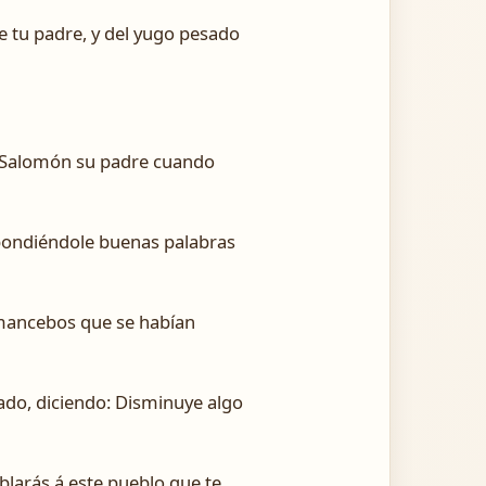
 tu padre, y del yugo pesado
e Salomón su padre cuando
respondiéndole buenas palabras
s mancebos que se habían
ado, diciendo: Disminuye algo
blarás á este pueblo que te