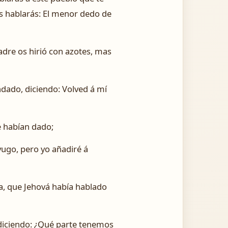
es hablarás: El menor dedo de
dre os hirió con azotes, mas
ndado, diciendo: Volved á mí
e habían dado;
yugo, pero yo añadiré á
ra, que Jehová había hablado
, diciendo: ¿Qué parte tenemos