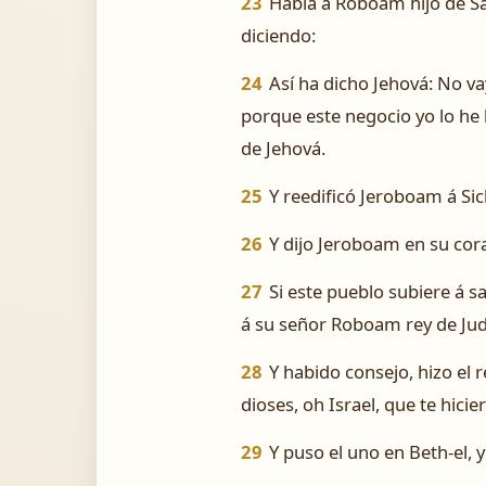
23
Habla á Roboam hijo de Sal
diciendo:
24
Así ha dicho Jehová: No va
porque este negocio yo lo he 
de Jehová.
25
Y reedificó Jeroboam á Sich
26
Y dijo Jeroboam en su cora
27
Si este pueblo subiere á s
á su señor Roboam rey de Jud
28
Y habido consejo, hizo el 
dioses, oh Israel, que te hicie
29
Y puso el uno en Beth-el, 