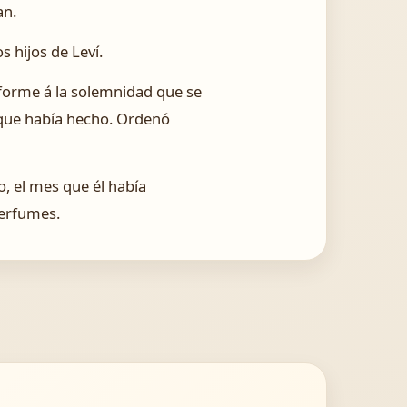
an.
s hijos de Leví.
nforme á la solemnidad que se
os que había hecho. Ordenó
o, el mes que él había
perfumes.