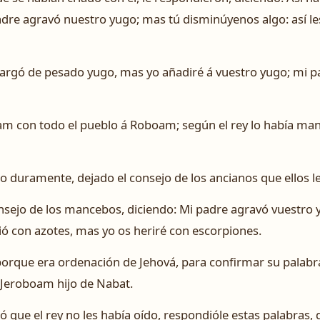
adre agravó nuestro yugo; mas tú disminúyenos algo: así l
argó de pesado yugo, mas yo añadiré á vuestro yugo; mi pa
boam con todo el pueblo á Roboam; según el rey lo había ma
lo duramente, dejado el consejo de los ancianos que ellos l
nsejo de los mancebos, diciendo: Mi padre agravó vuestro 
ió con azotes, mas yo os heriré con escorpiones.
; porque era ordenación de Jehová, para confirmar su palab
 Jeroboam hijo de Nabat.
ó que el rey no les había oído, respondióle estas palabras